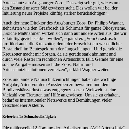
Artenschutz am Augsburger Zoo. „Das zeigt sehr gut, wie es um
den Zustand unserer Süßgewässer steht. Das wollen wir bei der
Initiierung neuer Projekte künftig stärker berücksichtigen“.
Auch der neue Direktor des Augsburger Zoos, Dr. Philipp Wagner,
sieht Arten wie den Grasfrosch als Schirmart für ganze Ökosysteme.
„Solche Maßnahmen wirken sich dann auf andere Arten aus, die wir
zukünftig gezielt stärken wollen“, ergänzt er. „Vom Grasfrosch
profitiert auch die Kreuzotter, denn der Frosch ist ein wesentlicher
Bestandteil im Beutespektrum der Jungschlangen. Und gerade die
Kreuzotter macht mir Sorgen, da sie gerade stark abnimmt und
durch viele Raster im rechtlichen Artenschutz fällt. Gerade für eine
solche Aufgabe müssen sich die Zoos, Natur- und
Artenschutzinstitutionen vernetzen“, erklärt Wagner weiter.
Zoos und andere Naturschutzeinrichtungen haben die wichtige
Aufgabe, Arten vor dem Aussterben zu bewahren und dem
Biodiversitätsverlust etwas entgegenzusetzen. Weltweit ist eine
Vielzahl von Tierarten auf Hilfe angewiesen. Um sie zu erhalten,
bedarf es internationaler Netzwerke und Bemühungen vieler
verschiedener Akteure.
Kriterien für Schutzbedürftigkeit
Die mittlerweile 12. Tagung der „Arbeitsgruppe (AG) Artenschutz“