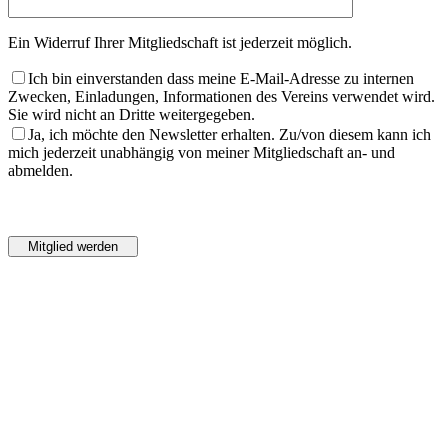
Ein Widerruf Ihrer Mitgliedschaft ist jederzeit möglich.
Ich bin einverstanden dass meine E-Mail-Adresse zu internen
Zwecken, Einladungen, Informationen des Vereins verwendet wird.
Sie wird nicht an Dritte weitergegeben.
Ja, ich möchte den Newsletter erhalten. Zu/von diesem kann ich
mich jederzeit unabhängig von meiner Mitgliedschaft an- und
abmelden.
Bitte
lasse
Bitte
dieses
lasse
Feld
dieses
leer.
Feld
leer.