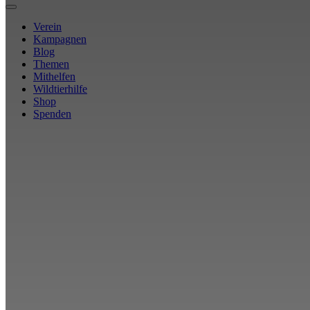
Verein
Kampagnen
Blog
Themen
Mithelfen
Wildtierhilfe
Shop
Spenden