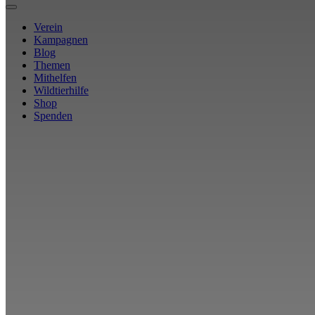
Verein
Kampagnen
Blog
Themen
Mithelfen
Wildtierhilfe
Shop
Spenden