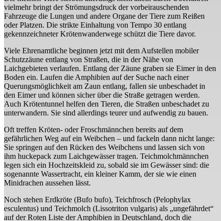
vielmehr bringt der Strömungsdruck der vorbeirauschenden
Fahrzeuge die Lungen und andere Organe der Tiere zum Reißen
oder Platzen. Die strikte Einhaltung von Tempo 30 entlang
gekennzeichneter Krötenwanderwege schützt die Tiere davor.
Viele Ehrenamtliche beginnen jetzt mit dem Aufstellen mobiler
Schutzzäune entlang von Straßen, die in der Nähe von
Laichgebieten verlaufen. Entlang der Zäune graben sie Eimer in den
Boden ein. Laufen die Amphibien auf der Suche nach einer
Querungsmöglichkeit am Zaun entlang, fallen sie unbeschadet in
den Eimer und können sicher über die Straße getragen werden.
Auch Krötentunnel helfen den Tieren, die Straßen unbeschadet zu
unterwandern. Sie sind allerdings teurer und aufwendig zu bauen.
Oft treffen Kröten- oder Froschmännchen bereits auf dem
gefährlichen Weg auf ein Weibchen – und fackeln dann nicht lange:
Sie springen auf den Rücken des Weibchens und lassen sich von
ihm huckepack zum Laichgewässer tragen. Teichmolchmännchen
legen sich ein Hochzeitskleid zu, sobald sie im Gewässer sind: die
sogenannte Wassertracht, ein kleiner Kamm, der sie wie einen
Minidrachen aussehen lässt.
Noch stehen Erdkröte (Bufo bufo), Teichfrosch (Pelophylax
esculentus) und Teichmolch (Lissotriton vulgaris) als „ungefährdet“
auf der Roten Liste der Amphibien in Deutschland, doch die