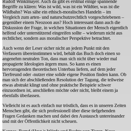
Rudolf Winklmayer. Auch da gibt es erstmal einige spannende
Begriffe zu klären: Was ist wild, was ist ein Wildtier, was ist die
Wildbahn? Was sähe ein ethisch-moralisches Handeln – im
Vergleich zum arten- und naturschutzrechtlich vorgeschriebenen –
gegenüber einem Neozoon aus? Hoch interessant dann auch die
Diskussion der Frage, in welchen Situationen der Mensch eigentlich
helfend oder unterstützend eingreifen sollte – wiederum nicht aus
rechtlicher, sondern aus moralischer Perspektive betrachtet.
Auch wenn der Leser sicher nicht an jedem Punkt mit den
Verfassern übereinstimmen wird, behält das Buch doch einen so
angenehm neutralen Ton, dass man sich nicht über wieder mal
propagierte Ideologien ärgern muss. So kann es einen
hervorragenden theoretischen Unterbau liefern, auf dem jeder
Tierfreund oder -nutzer eine solide eigene Position finden kann. Ob
man sich der abschließenden Resolution der Tagung, die teilweise
etwas abstrakt klingt und ohne praktische Beispiele schwer
einzuordnen ist, anschließen möchte oder nicht, bleibt einem ja
ebenfalls überlassen.
Vielleicht ist es auch einfach nur tröstlich, dass es in unseren Zeiten
Menschen gibt, die sich professionell über diese tiefgehenden
Fragen Gedanken machen und dabei den Austausch untereinander
und mit der Öffentlichkeit nicht scheuen.