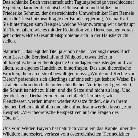
Das schlanke Buch versammelt acht Tagungsbeiträge verschiedener
Experten, darunter die deutsche Philosophin und Publizistin
Friederike Schmitz, der österreichische Umweltethiker Kurt Remele
oder die Tierschutzbeauftragte der Bundesregierung, Ariana Kari.
Sie hinterfragen zum Beispiel, welche Verantwortung wir überhaupt
für Tiere haben, wie es mit der Reduktion von Tierversuchen voran
geht oder welche Gesundheitsprobleme sich in der Haustierzucht
stellen.
Natürlich – das legt der Titel ja schon nahe – verlangt dieses Buch
vom Leser die Bereitschaft und Fähigkeit, etwas tiefer in
philosophische oder theologische Grundlagen einzusteigen und vor
allem, sein eigenes Handeln zu hinterfragen. Das sind theoretische
Brocken, die man erstmal bewältigen muss. „Würde und Rechte von
Tieren“ präsentiert sich allerdings auf eine sehr gut lesbare Weise: Es
ist allein schon durch die unterschiedlichen Vorträge gut gegliedert,
die Schrift ist nicht zu klein, und die Sätze sind nicht zu lang. Und
gerade Jäger, Tierhalter oder auch einfach Tiernutzer, wie
Fleischesser, werden immer wieder Ansätze finden, die an ihrem
eigenen Leben anknüpfen und sie aufmerksam werden lassen, zum
Beispiel: „Vier theoretische Perspektiven auf die Fragen des
Tötens“.
Uns vom Wilden Bayern hat natürlich vor allem das Kapitel über die
Wildtiere interessiert, verfasst vom österreichischen Tiermediziner