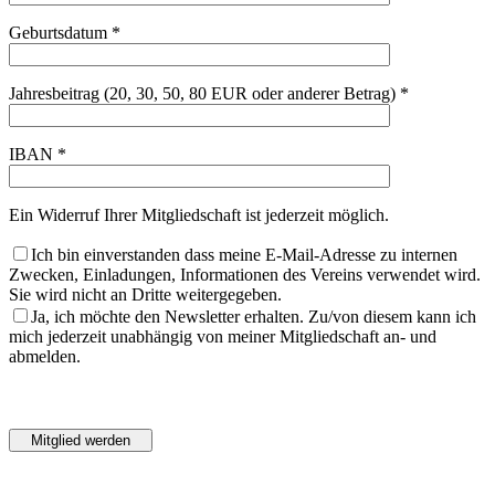
Geburtsdatum *
Jahresbeitrag (20, 30, 50, 80 EUR oder anderer Betrag) *
IBAN *
Ein Widerruf Ihrer Mitgliedschaft ist jederzeit möglich.
Ich bin einverstanden dass meine E-Mail-Adresse zu internen
Zwecken, Einladungen, Informationen des Vereins verwendet wird.
Sie wird nicht an Dritte weitergegeben.
Ja, ich möchte den Newsletter erhalten. Zu/von diesem kann ich
mich jederzeit unabhängig von meiner Mitgliedschaft an- und
abmelden.
Bitte
lasse
Bitte
dieses
lasse
Feld
dieses
leer.
Feld