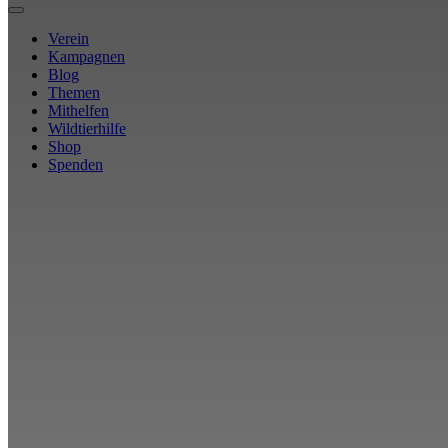
Verein
Kampagnen
Blog
Themen
Mithelfen
Wildtierhilfe
Shop
Spenden