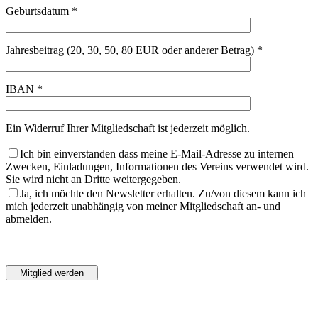
Geburtsdatum *
Jahresbeitrag (20, 30, 50, 80 EUR oder anderer Betrag) *
IBAN *
Ein Widerruf Ihrer Mitgliedschaft ist jederzeit möglich.
Ich bin einverstanden dass meine E-Mail-Adresse zu internen
Zwecken, Einladungen, Informationen des Vereins verwendet wird.
Sie wird nicht an Dritte weitergegeben.
Ja, ich möchte den Newsletter erhalten. Zu/von diesem kann ich
mich jederzeit unabhängig von meiner Mitgliedschaft an- und
abmelden.
Bitte
lasse
Bitte
dieses
lasse
Feld
dieses
leer.
Feld
leer.