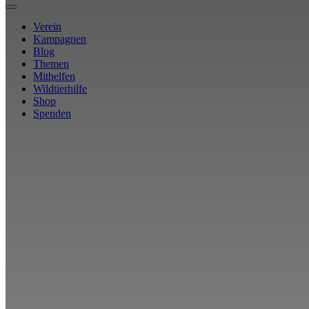
Verein
Kampagnen
Blog
Themen
Mithelfen
Wildtierhilfe
Shop
Spenden