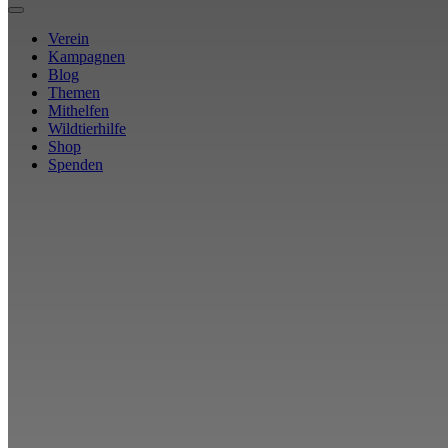
Verein
Kampagnen
Blog
Themen
Mithelfen
Wildtierhilfe
Shop
Spenden