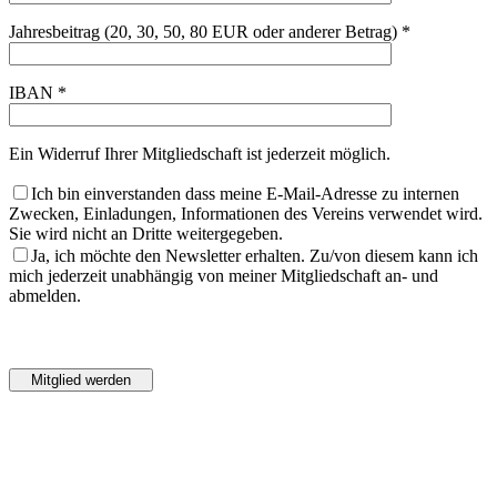
Jahresbeitrag (20, 30, 50, 80 EUR oder anderer Betrag) *
IBAN *
Ein Widerruf Ihrer Mitgliedschaft ist jederzeit möglich.
Ich bin einverstanden dass meine E-Mail-Adresse zu internen
Zwecken, Einladungen, Informationen des Vereins verwendet wird.
Sie wird nicht an Dritte weitergegeben.
Ja, ich möchte den Newsletter erhalten. Zu/von diesem kann ich
mich jederzeit unabhängig von meiner Mitgliedschaft an- und
abmelden.
Bitte
lasse
Bitte
dieses
lasse
Feld
dieses
leer.
Feld
leer.