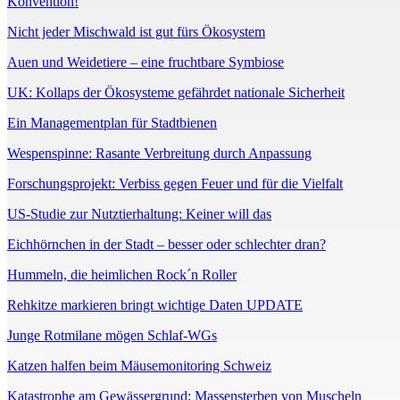
Konvention!
Nicht jeder Mischwald ist gut fürs Ökosystem
Auen und Weidetiere – eine fruchtbare Symbiose
UK: Kollaps der Ökosysteme gefährdet nationale Sicherheit
Ein Managementplan für Stadtbienen
Wespenspinne: Rasante Verbreitung durch Anpassung
Forschungsprojekt: Verbiss gegen Feuer und für die Vielfalt
US-Studie zur Nutztierhaltung: Keiner will das
Eichhörnchen in der Stadt – besser oder schlechter dran?
Hummeln, die heimlichen Rock´n Roller
Rehkitze markieren bringt wichtige Daten UPDATE
Junge Rotmilane mögen Schlaf-WGs
Katzen halfen beim Mäusemonitoring Schweiz
Katastrophe am Gewässergrund: Massensterben von Muscheln