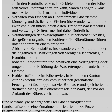
als in den Kontrollstrecken. In Gebieten, in denen der Biber
sein volles Potenzial entfalten kann, waren es sogar 6,5-mal
mehr Arten und 62,1-mal mehr Individuen.
Verhalten von Fischen an Biberdämmen: Biberdämme
können grundsätzlich von Fischen überwunden werden, und
zwar von allen untersuchten Arten. Erhöhter Wasserabfluss
und verzweigte Seitenarme sind dabei förderlich.
Veränderungen der Wasserqualität in Biberteichen: Anstieg
des gelösten organischen Kohlenstoffs. Biberdämme führen
unter anderem zu einem erhöhten
Abbau von Schadstoffen, insbesondere von Nitraten, mildern
die negativen Auswirkungen von weniger Niederschlag in
Kombination mit
höheren Temperaturen und bewirken eine Verringerung oder
umgekehrt eine Erhöhung der Wassertemperatur unterhalb der
Dämme.
Kohlenstoffbilanz im Biberrevier: In Marthalen (Kanton
Zürich) produzierte das vom Biber neu geschaffene
Feuchtgebiet fast doppelt so viel Biomasse und speicherte die
dreifache Menge an Kohlenstoff wie der Wald, der vor der
Ankunft des Bibers vorhanden war.
Eine Metaanalyse hat ergeben: Der Biber ermöglicht auf
Landschaftsebene eine Zunahme der Tierarten in 83 Prozent und der
Pflanzenarten in 79 Prozent der Untersuchungen.