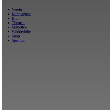
Verein
Kampagnen
Blog
Themen
Mithelfen
Wildtierhilfe
Shop
Spenden