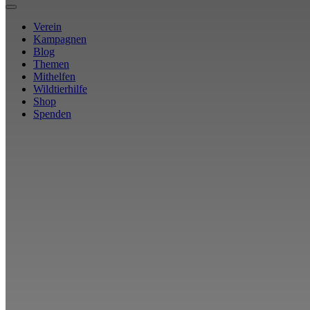
Verein
Kampagnen
Blog
Themen
Mithelfen
Wildtierhilfe
Shop
Spenden