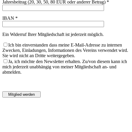
Jahresbeitrag (20, 30, 50, 80 EUR oder anderer Betrag) *
IBAN *
Ein Widerruf Ihrer Mitgliedschaft ist jederzeit möglich.
Ich bin einverstanden dass meine E-Mail-Adresse zu internen
Zwecken, Einladungen, Informationen des Vereins verwendet wird.
Sie wird nicht an Dritte weitergegeben.
Ja, ich möchte den Newsletter erhalten. Zu/von diesem kann ich
mich jederzeit unabhängig von meiner Mitgliedschaft an- und
abmelden.
Bitte
lasse
Bitte
dieses
lasse
Feld
dieses
leer.
Feld
leer.