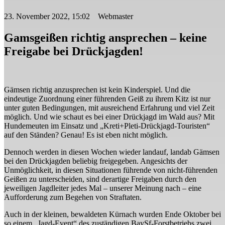
23. November 2022, 15:02 Webmaster
Gamsgeißen richtig ansprechen – keine
Freigabe bei Drückjagden!
Gämsen richtig anzusprechen ist kein Kinderspiel. Und die
eindeutige Zuordnung einer führenden Geiß zu ihrem Kitz ist nur
unter guten Bedingungen, mit ausreichend Erfahrung und viel Zeit
möglich. Und wie schaut es bei einer Drückjagd im Wald aus? Mit
Hundemeuten im Einsatz und „Kreti+Pleti-Drückjagd-Touristen“
auf den Ständen? Genau! Es ist eben nicht möglich.
Dennoch werden in diesen Wochen wieder landauf, landab Gämsen
bei den Drückjagden beliebig freigegeben. Angesichts der
Unmöglichkeit, in diesen Situationen führende von nicht-führenden
Geißen zu unterscheiden, sind derartige Freigaben durch den
jeweiligen Jagdleiter jedes Mal – unserer Meinung nach – eine
Aufforderung zum Begehen von Straftaten.
Auch in der kleinen, bewaldeten Kürnach wurden Ende Oktober bei
so einem „Jagd-Event“ des zuständigen BaySf-Forstbetriebs zwei