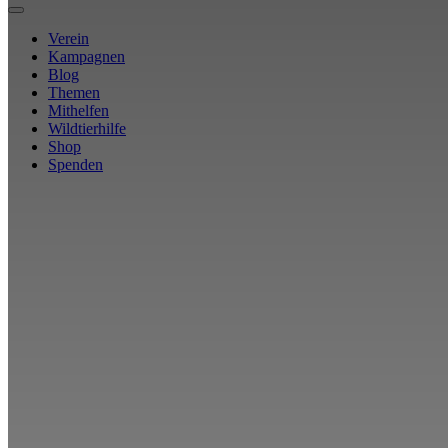
Verein
Kampagnen
Blog
Themen
Mithelfen
Wildtierhilfe
Shop
Spenden