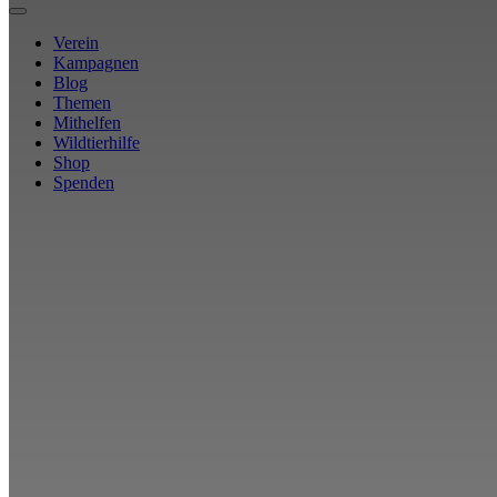
Verein
Kampagnen
Blog
Themen
Mithelfen
Wildtierhilfe
Shop
Spenden