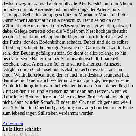
deshalb weg muss, weil andernfalls die Biodiversität auf den Almen
Schaden nimmt. Ansonsten ist ihm allerdings der Artenschutz
schnuppe. Selbst im streng geschützten Murnauer Moos pfeift der
Garmischer Landrat auf den Artenschutz. Denn selbst da darf
während der Aufzuchtzeit der Wiesenbrüter gejagt werden, obwohl
dabei Gelege zertreten oder die Vögel vom Nest hochgescheucht
werden. Und dann behaupten die Jäger auch noch dreist, es wäre
der Fuchs, der den Bodenbrütern schadet. Dabei sind sie es selbst.
Überhaupt scheint die einzige Aufgabe des Garmischer Landrats zu
sein, den Bauern gefällig zu sein. So dreht er alles solange so hin,
bis es für seine Bauern, seiner Stammwählerschaft, finanziell
gesehen, passt. Ansonsten fiel er in seiner bisherigen Amtszeit
lediglich durch Clohäusel und Keksbrückerl einweihen auf und
einen Weltkulturerbeantrag, den er auch nur deshalb beantragt hat,
damit seine Bauern auch weiterhin die ganzjährige, tierquälerische
Anbindehaltung in Bayern beibehalten können. Auch denen liegt im
Übrigen der Tier- und Artenschutz nur dann am Herzen, wenn es
dafür fette Fördergelder gibt. Gäbe es diese für die Almbeweidung
nicht, dann würden Schafe, Rinder und Co. nämlich genauso wie 4
von 5 Kühen im Oberland ganzjährig kurz angebunden an der Kette
zum lebenslangen Stillstehen verdammt werden.
Antworten
Lutz Herz schrieb:
6. Mai 2023, 22:16