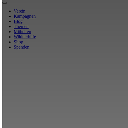
Verein
Kampagnen
Blog
Themen
Mithelfen
Wildtierhilfe
Shop
Spenden