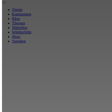
Verein
Kampagnen
Blog
Themen
Mithelfen
Wildtierhilfe
Shop
Spenden