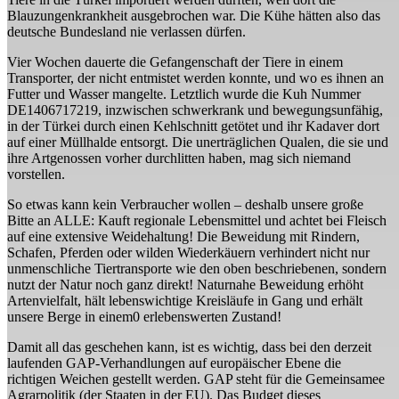
Blauzungenkrankheit ausgebrochen war. Die Kühe hätten also das
deutsche Bundesland nie verlassen dürfen.
Vier Wochen dauerte die Gefangenschaft der Tiere in einem
Transporter, der nicht entmistet werden konnte, und wo es ihnen an
Futter und Wasser mangelte. Letztlich wurde die Kuh Nummer
DE1406717219, inzwischen schwerkrank und bewegungsunfähig,
in der Türkei durch einen Kehlschnitt getötet und ihr Kadaver dort
auf einer Müllhalde entsorgt. Die unerträglichen Qualen, die sie und
ihre Artgenossen vorher durchlitten haben, mag sich niemand
vorstellen.
So etwas kann kein Verbraucher wollen – deshalb unsere große
Bitte an ALLE: Kauft regionale Lebensmittel und achtet bei Fleisch
auf eine extensive Weidehaltung! Die Beweidung mit Rindern,
Schafen, Pferden oder wilden Wiederkäuern verhindert nicht nur
unmenschliche Tiertransporte wie den oben beschriebenen, sondern
nutzt der Natur noch ganz direkt! Naturnahe Beweidung erhöht
Artenvielfalt, hält lebenswichtige Kreisläufe in Gang und erhält
unsere Berge in einem0 erlebenswerten Zustand!
Damit all das geschehen kann, ist es wichtig, dass bei den derzeit
laufenden GAP-Verhandlungen auf europäischer Ebene die
richtigen Weichen gestellt werden. GAP steht für die Gemeinsamee
Agrarpolitik (der Staaten in der EU). Das Budget dieses