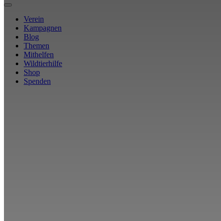
Verein
Kampagnen
Blog
Themen
Mithelfen
Wildtierhilfe
Shop
Spenden