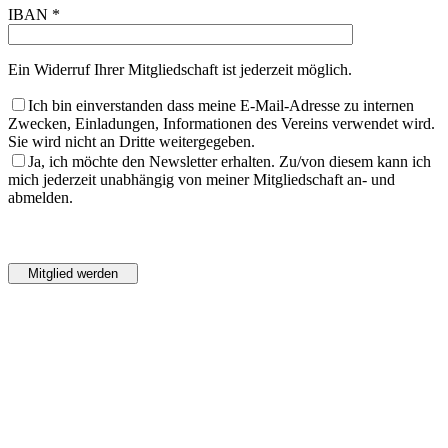
IBAN *
Ein Widerruf Ihrer Mitgliedschaft ist jederzeit möglich.
Ich bin einverstanden dass meine E-Mail-Adresse zu internen
Zwecken, Einladungen, Informationen des Vereins verwendet wird.
Sie wird nicht an Dritte weitergegeben.
Ja, ich möchte den Newsletter erhalten. Zu/von diesem kann ich
mich jederzeit unabhängig von meiner Mitgliedschaft an- und
abmelden.
Bitte
lasse
Bitte
dieses
lasse
Feld
dieses
leer.
Feld
leer.