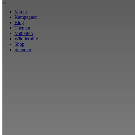
Verein
Kampagnen
Blog
Themen
Mithelfen
Wildtierhilfe
Shop
Spenden