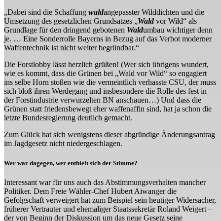
„Dabei sind die Schaffung
wald
angepasster Wilddichten und die
Umsetzung des gesetzlichen Grundsatzes „
Wald
vor Wild“ als
Grundlage für den dringend gebotenen
Wald
umbau wichtiger denn
je. … Eine Sonderrolle Bayerns in Bezug auf das Verbot moderner
Waffentechnik ist nicht weiter begründbar.“
Die Forstlobby lässt herzlich grüßen! (Wer sich übrigens wundert,
wie es kommt, dass die Grünen bei „Wald vor Wild“ so engagiert
ins selbe Horn stoßen wie die vermeintlich verhasste CSU, der muss
sich bloß ihren Werdegang und insbesondere die Rolle des fest in
der Forstindustrie verwurzelten BN anschauen…) Und dass die
Grünen statt friedensbewegt eher waffenaffin sind, hat ja schon die
letzte Bundesregierung deutlich gemacht.
Zum Glück hat sich wenigstens dieser abgründige Änderungsantrag
im Jagdgesetz nicht niedergeschlagen.
Wer war dagegen, wer enthielt sich der Stimme?
Interessant war für uns auch das Abstimmungsverhalten mancher
Politiker. Dem Freie Wähler-Chef Hubert Aiwanger die
Gefolgschaft verweigert hat zum Beispiel sein heutiger Widersacher,
früherer Vertrauter und ehemaliger Staatssekretär Roland Weigert –
der von Beginn der Diskussion um das neue Gesetz seine