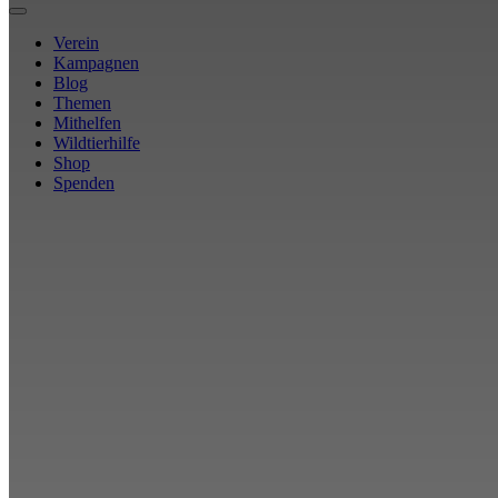
Verein
Kampagnen
Blog
Themen
Mithelfen
Wildtierhilfe
Shop
Spenden