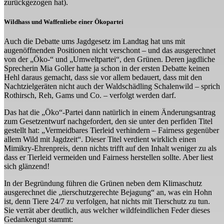
zurückgezogen hat).
Wildhass und Waffenliebe einer Ökopartei
Auch die Debatte ums Jagdgesetz im Landtag hat uns mit
augenöffnenden Positionen nicht verschont – und das ausgerechnet
von der „Öko-“ und „Umweltpartei“, den Grünen. Deren jagdliche
Sprecherin Mia Goller hatte ja schon in der ersten Debatte keinen
Hehl daraus gemacht, dass sie vor allem bedauert, dass mit den
Nachtzielgeräten nicht auch der Waldschädling Schalenwild – sprich
Rothirsch, Reh, Gams und Co. – verfolgt werden darf.
Das hat die „Öko“-Partei dann natürlich in einem Änderungsantrag
zum Gesetzentwurf nachgefordert, den sie unter den perfiden Titel
gestellt hat: „Vermeidbares Tierleid verhindern – Fairness gegenüber
allem Wild mit Jagdzeit“. Dieser Titel verdient wirklich einen
Mimikry-Ehrenpreis, denn nichts trifft auf den Inhalt weniger zu als
dass er Tierleid vermeiden und Fairness herstellen sollte. Aber liest
sich glänzend!
In der Begründung führen die Grünen neben dem Klimaschutz
ausgerechnet die „tierschutzgerechte Bejagung“ an, was ein Hohn
ist, denn Tiere 24/7 zu verfolgen, hat nichts mit Tierschutz zu tun.
Sie verrät aber deutlich, aus welcher wildfeindlichen Feder dieses
Gedankengut stammt: