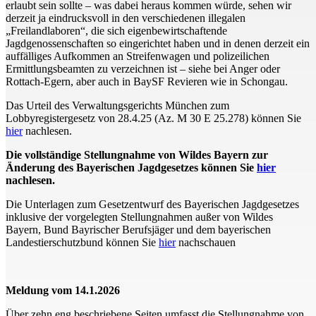
erlaubt sein sollte – was dabei heraus kommen würde, sehen wir
derzeit ja eindrucksvoll in den verschiedenen illegalen
„Freilandlaboren“, die sich eigenbewirtschaftende
Jagdgenossenschaften so eingerichtet haben und in denen derzeit ein
auffälliges Aufkommen an Streifenwagen und polizeilichen
Ermittlungsbeamten zu verzeichnen ist – siehe bei Anger oder
Rottach-Egern, aber auch in BaySF Revieren wie in Schongau.
Das Urteil des Verwaltungsgerichts München zum
Lobbyregistergesetz von 28.4.25 (Az. M 30 E 25.278) können Sie
hier
nachlesen.
Die vollständige Stellungnahme von Wildes Bayern zur
Änderung des Bayerischen Jagdgesetzes können Sie
hier
nachlesen.
Die Unterlagen zum Gesetzentwurf des Bayerischen Jagdgesetzes
inklusive der vorgelegten Stellungnahmen außer von Wildes
Bayern, Bund Bayrischer Berufsjäger und dem bayerischen
Landestierschutzbund können Sie
hier
nachschauen
Meldung vom 14.1.2026
Über zehn eng beschriebene Seiten umfasst die Stellungnahme von