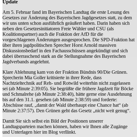
Update
Am 5. Februar fand im Bayerischen Landtag die erste Lesung des
Gesetzes zur Änderung des Bayerischen Jagdgesetzes statt, zu dem
wir uns unten schon ausführlich geäußert haben. Darin haben sich
neben den Gesetzesinitiatoren Freie Wähler und CSU (als
Koalitionspartner) auch die Fraktion der AfD für die
vorgeschlagenen Änderungen ausgesprochen. Die SPD-Fraktion hat
über ihren jagdpolitischen Sprecher Horst Arnold massiven
Diskussionsbedarf in den Fachausschüssen angekündigt und sich
dabei überraschend stark an die Stellungnahme des Bayerischen
Jagdverbands angelehnt.
Klare Ablehnung kam von der Fraktion Bündnis 90/Die Grünen.
Sprecherin Mia Goller kritisierte in ihrer Rede, dass
Nachtzieltechnik auf Reh- und Rotwild weiterhin nicht zugelassen
sei (ab Minute 2:39:05). Sie begrüßte die frühere Jagdzeit für Böcke
und Schmalrehe (ab Minute 2:38:40), hätte gerne eine Ausdehnung
bis auf den 31.1. gesehen (ab Minute 2:38:59) und forderte:
Abschüsse rauf, „damit der Wald überhaupt eine Chance hat“ (ab
Minute 2:37:57). Den Grünen geht das Gesetz „nicht weit genug“.
Damit Sie sich selbst ein Bild der Positionen unserer
Landtagsparteien machen können, haben wir Ihnen alle Zugänge
und Unterlagen hier im Blog verllinkt.