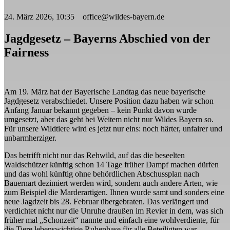
24. März 2026, 10:35 office@wildes-bayern.de
Jagdgesetz – Bayerns Abschied von der
Fairness
Am 19. März hat der Bayerische Landtag das neue bayerische
Jagdgesetz verabschiedet. Unsere Position dazu haben wir schon
Anfang Januar bekannt gegeben – kein Punkt davon wurde
umgesetzt, aber das geht bei Weitem nicht nur Wildes Bayern so.
Für unsere Wildtiere wird es jetzt nur eins: noch härter, unfairer und
unbarmherziger.
Das betrifft nicht nur das Rehwild, auf das die beseelten
Waldschützer künftig schon 14 Tage früher Dampf machen dürfen
und das wohl künftig ohne behördlichen Abschussplan nach
Bauernart dezimiert werden wird, sondern auch andere Arten, wie
zum Beispiel die Marderartigen. Ihnen wurde samt und sonders eine
neue Jagdzeit bis 28. Februar übergebraten. Das verlängert und
verdichtet nicht nur die Unruhe draußen im Revier in dem, was sich
früher mal „Schonzeit“ nannte und einfach eine wohlverdiente, für
die Tiere lebenswichtige Ruhephase für alle Beteiligten war.