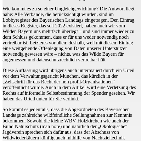
Wie kommt es zu so einer Ungleichgewichtung? Die Antwort liegt
nahe: Alle Verbände, die berücksichtigt wurden, sind im
Lobbyregister des Bayerischen Landtags eingetragen. Den Eintrag
in dieses Register, das seit 2022 existiert, haben auch wir vom
Wilden Bayern uns mehrfach überlegt – und sind immer wieder zu
dem Schluss gekommen, dass er für uns weder notwendig noch
vertretbar ist. Letzteres vor allem deshalb, weil mit diesem Eintrag
eine weitgehende Offenlegung von Daten unserer Unterstützer
notwendig gewesen wäre – nichts, was das Wilde Bayern für
angemessen und datenschutzrechtlich vertretbar hält.
Diese Auffassung wird übrigens auch untermauert durch ein Urteil
vor dem Verwaltungsgericht München, das kürzlich in der
„Zeitschrift für das Recht der non profit-Organisationen“
veröffentlicht wurde. Auch in dem Artikel wird eine Verletzung des
Rechts auf informelle Selbstbestimmung der Spender gesehen. Wir
haben das Urteil unten für Sie verlinkt.
So kommt es jedenfalls, dass die Abgeordneten des Bayerischen
Landtags zahlreiche wildfeindliche Stellungnahmen zur Kenntnis
bekommen. Sowohl die kleine WBV Holzkirchen wie auch der
Bund Naturschutz (man höre) und natürlich der „Ökologische“
Jagdverein sprechen sich dafür aus, dass der Abschuss von
Wildwiederkäuern künftig auch mithilfe von Nachtzieltechnik