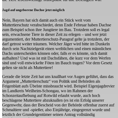
Jagd auf ungeborene Dachse jetzt möglich
Nein, Bayern hat sich damit auch ein Stück weit vom
Muttertierschutz verabschiedet, denn Ende Februar haben Dachse
zum Beispiel schon ihre Jungtiere im Bau. Trotzdem soll es legal
sein, erwachsene Tiere in dieser Zeit zu erlegen – und wer jetzt
argumentiert, der Muttertierschutz-Paragraf gelte ja trotzdem, der
darf getrost weiter träumen. Welcher Jäger wird bitte im Dunkeln
durch sein Nachtzielgerät einen weiblichen und einen männlichen
Dachs unterscheiden können oder, falls er es könnte, sich damit
aufhalten? Und was ist mit Dachsfähen, die kurz vor dem Werfen
sind und voll entwickelte Föten im Bauch tragen? Vor dem Gesetz
gelten sie nicht als Muttertiere!
Gerade die letzte Zeit hat uns knallhart vor Augen geführt, dass das
Argument „Muttertierschutz“ von Politik und Behörden als
Feigenblatt aufs Übelste missbraucht wird. Beispiel Eigenjagdrevier
im Landkreis Weilheim-Schongau, wo im Rahmen der
Schonzeitaufhebung auf Rotwild erlaubt wurde, auch hoch
beschlagene Muttertiere abzuknallen (es ist ein Erfolg unserer
Gegenwehr, dass der Bescheid von der Behörde offenbar zuerst auf
Schmaltiere und -spießer, also Einjährige, eingegrenzt wurde und
letztlich der Grundeigentümer seinen Antrag vollständig