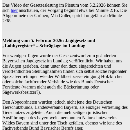
Das Video der Gesetzeslesung im Plenum vom 5.2.2026 können Sie
sich
hier
anschauen, der Vorgang beginnt etwa bei Minute 2:16. Die
Abgeordnete der Grünen, Mia Goller, spricht ungefähr ab Minute
2:38.
Meldung vom 5. Februar 2026: Jagdgesetz und
„Lobbyregister“ – Schräglage im Landtag
Vor wenigen Tagen wurde der Gesetzentwurf zum geänderten
Bayerischen Jagdgesetz im Landtag veröffentlicht. Wir haben uns
die Augen gerieben, denn unter den dazu eingereichten und
veröffentlichten Stellungnahmen finden sich selbst solche regionaler
Spezialvertretungen wie der Waldbesitzervereinigung Holzkirchen
oder solche fachfremder Verbände wie des Bunds Deutscher
Forstleute (warum nicht auch die Bäckerinnung oder
Sägewerksbesitzer?).
Den Abgeordneten wurden jedoch nicht jene des Deutschen
Tierschutzbunds, Landesverband Bayern, als einziger Vertretung des
Tierschutzes zugeleitet. Auch die mehrseitigen juristischen
Ausführungen des bayernweit anerkannten Naturschutzvereins
Wildes Bayern sind unter den Tisch gefallen, ebenso wie jene des
Fachverbands Bund Bayrischer Berufsjäger.