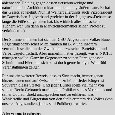
ablehnende Haltung gegen dessen tierschutzwidrige und
naturfeindliche Ambitionen klar und deutlich geäußert hatte. Er hat
das Gesetz abgelehnt. Nun ist Weigert allerdings auch Vizepräsident
im Bayerischen Jagdverband (welcher in der Jagdgesetz-Debatte so
lange die Füße stillgehalten hat, bis wirklich alles in trockenen
Tüchern war, um dann in Marktschreiermanier seinen Protest zu
verkünden…).
Der Stimme enthalten hat sich der CSU-Abgeordnete Volker Bauer,
Regierungsbezirkschef Mittelfranken im BJV und insofern
vermutlich schlicht in der Zwickmühle zwischen Parteiräson und
Verbandsgefolgschaft. Aber immerhin hat er gezeigt, was er NICHT
mittragen wollte. Ganz im Gegensatz zu seinen Parteigenossen
Schnürer und Flierl, die sich sonst doch gerne in Jäger-Wohlfühl-
Veranstaltungen zeigen.
Für uns ein weiterer Beweis, dass es Sinn macht, immer genau
hinzuschauen und auf Zwischentöne zu hören. Jeder Bürger ist
Souverän dieses Staates. Und jeder Bürger sollte viel mehr von
seinem Recht Gebrauch machen, die Politiker seines Vertrauens und
seiner Couleur direkt anzusprechen und zu erklären, was
Wählerwille und Bürgersinn von den Stellvertretern des Volkes (von
unseren Abgesandten, ja das sind Politiker) erwartet.
Jeder von uns ist gefordert