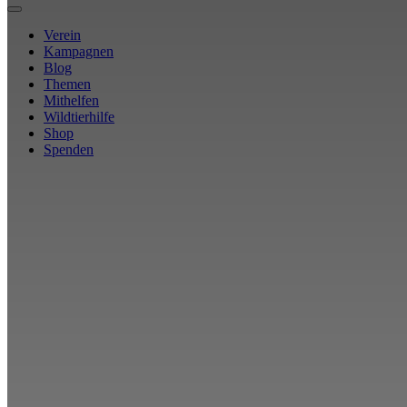
Verein
Kampagnen
Blog
Themen
Mithelfen
Wildtierhilfe
Shop
Spenden