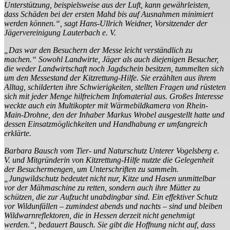
Unterstützung, beispielsweise aus der Luft, kann gewährleisten,
dass Schäden bei der ersten Mahd bis auf Ausnahmen minimiert
werden können.“, sagt Hans-Ullrich Weidner, Vorsitzender der
Jägervereinigung Lauterbach e. V.
„Das war den Besuchern der Messe leicht verständlich zu
machen.“ Sowohl Landwirte, Jäger als auch diejenigen Besucher,
die weder Landwirtschaft noch Jagdschein besitzen, tummelten sich
um den Messestand der Kitzrettung-Hilfe. Sie erzählten aus ihrem
Alltag, schilderten ihre Schwierigkeiten, stellten Fragen und rüsteten
sich mit jeder Menge hilfreichem Infomaterial aus. Großes Interesse
weckte auch ein Multikopter mit Wärmebildkamera von Rhein-
Main-Drohne, den der Inhaber Markus Wrobel ausgestellt hatte und
dessen Einsatzmöglichkeiten und Handhabung er umfangreich
erklärte.
Barbara Bausch vom Tier- und Naturschutz Unterer Vogelsberg e.
V. und Mitgründerin von Kitzrettung-Hilfe nutzte die Gelegenheit
der Besuchermengen, um Unterschriften zu sammeln.
„Jungwildschutz bedeutet nicht nur, Kitze und Hasen unmittelbar
vor der Mähmaschine zu retten, sondern auch ihre Mütter zu
schützen, die zur Aufzucht unabdingbar sind. Ein effektiver Schutz
vor Wildunfällen – zumindest abends und nachts – sind und bleiben
Wildwarnreflektoren, die in Hessen derzeit nicht genehmigt
werden.“, bedauert Bausch. Sie gibt die Hoffnung nicht auf, dass