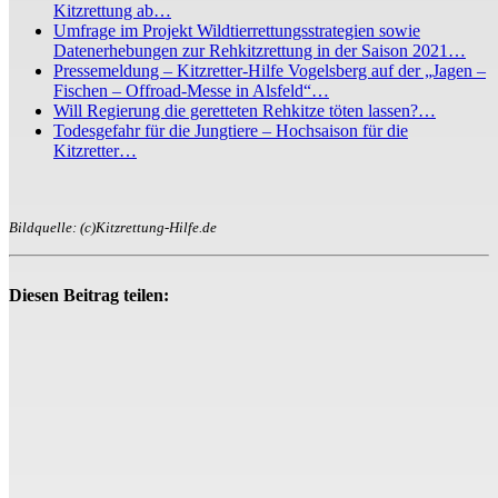
Kitzrettung ab…
Umfrage im Projekt Wildtierrettungsstrategien sowie
Datenerhebungen zur Rehkitzrettung in der Saison 2021…
Pressemeldung – Kitzretter-Hilfe Vogelsberg auf der „Jagen –
Fischen – Offroad-Messe in Alsfeld“…
Will Regierung die geretteten Rehkitze töten lassen?…
Todesgefahr für die Jungtiere – Hochsaison für die
Kitzretter…
Bildquelle: (c)Kitzrettung-Hilfe.de
Diesen Beitrag teilen: