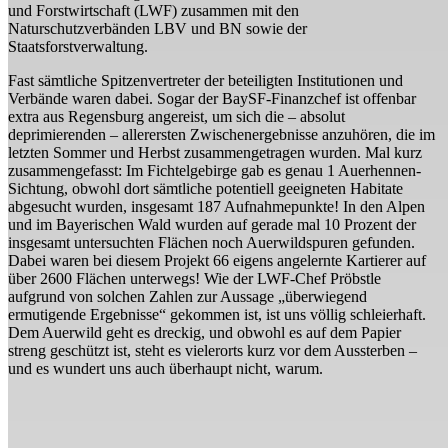
und Forstwirtschaft (LWF) zusammen mit den
Naturschutzverbänden LBV und BN sowie der
Staatsforstverwaltung.
Fast sämtliche Spitzenvertreter der beteiligten Institutionen und
Verbände waren dabei. Sogar der BaySF-Finanzchef ist offenbar
extra aus Regensburg angereist, um sich die – absolut
deprimierenden – allerersten Zwischenergebnisse anzuhören, die im
letzten Sommer und Herbst zusammengetragen wurden. Mal kurz
zusammengefasst: Im Fichtelgebirge gab es genau 1 Auerhennen-
Sichtung, obwohl dort sämtliche potentiell geeigneten Habitate
abgesucht wurden, insgesamt 187 Aufnahmepunkte! In den Alpen
und im Bayerischen Wald wurden auf gerade mal 10 Prozent der
insgesamt untersuchten Flächen noch Auerwildspuren gefunden.
Dabei waren bei diesem Projekt 66 eigens angelernte Kartierer auf
über 2600 Flächen unterwegs! Wie der LWF-Chef Pröbstle
aufgrund von solchen Zahlen zur Aussage „überwiegend
ermutigende Ergebnisse“ gekommen ist, ist uns völlig schleierhaft.
Dem Auerwild geht es dreckig, und obwohl es auf dem Papier
streng geschützt ist, steht es vielerorts kurz vor dem Aussterben –
und es wundert uns auch überhaupt nicht, warum.