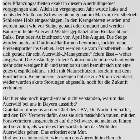
oder Pflanzungsarbeiten exakt in diesem Auerhuhngebiet
vorgegangen sind. Allein im vergangenen Jahr wurde links und
rechts der Straße zur Schwarzentenn genau im Mai vom Forstbetrieb
Schliersee Holz eingeschlagen. In den Kerngebieten wurden und
werden nach wie vor Steige gebaut oder erneuert und werden
Bäume in lichte Auerwild-Wälder gepflanzt ohne Rücksicht auf
Balz-, Brut oder Aufzuchtzeit, von April bis August. Die Steige
wurden auch auf Outdoor-Plattformen beworben, lockten neue
Freizeitsportler ins Gebiet. Jetzt werden sie vom Forstbetrieb – der
sich gerade für sein Auerwild-„Management“ feiern lässt – weiter
ausgebaut. Die zuständige Untere Naturschutzbehörde schaut weiter
mehr oder weniger hilf- und tatenlos zu und bemüht sich um eine
gutes Gesprächsklima nicht mit Naturschützern sondern mit dem
Forstbetrieb. Keine unserer Anzeigen hat sie zur Aktion veranlasst,
weder wurden akute Störungen abgestellt, noch für die Zukunft
verhindert.
Hat hier also noch irgendjemand nicht verstanden, warum das
Auerwild bei uns in Bayern ausstirbt?
Gratulation übrigens an den Chef des LBV, Dr. Norbert Schäffer,
und den BN-Vertreter dafür, dass sie sich tatsächlich trauen, mit den
Forstvertretern ausgerechnet auf die Schwarzentennalm zu fahren
und so zu tun, als würde es hier wirklich um das Wohl des
Auerwildes gehen. Das erfordert echt Mut.
Und wen es interessiert, wie es um das Auerwild im Bereich