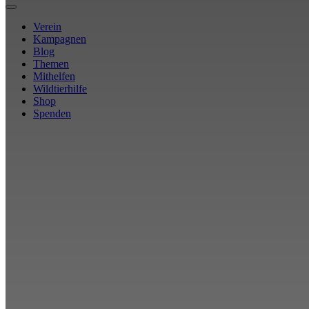
Verein
Kampagnen
Blog
Themen
Mithelfen
Wildtierhilfe
Shop
Spenden