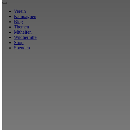
Verein
Kampagnen
Blog
Themen
Mithelfen
Wildtierhilfe
Shop
Spenden