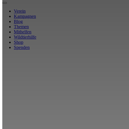
Verein
Kampagnen
Blog
Themen
Mithelfen
Wildtierhilfe
Shop
Spenden