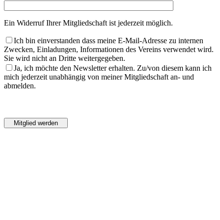
Ein Widerruf Ihrer Mitgliedschaft ist jederzeit möglich.
Ich bin einverstanden dass meine E-Mail-Adresse zu internen
Zwecken, Einladungen, Informationen des Vereins verwendet wird.
Sie wird nicht an Dritte weitergegeben.
Ja, ich möchte den Newsletter erhalten. Zu/von diesem kann ich
mich jederzeit unabhängig von meiner Mitgliedschaft an- und
abmelden.
Bitte
lasse
Bitte
dieses
lasse
Feld
dieses
leer.
Feld
leer.