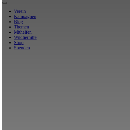
Verein
Kampagnen
Blog
Themen
Mithelfen
Wildtierhilfe
Shop
Spenden