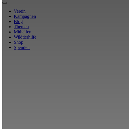
Verein
Kampagnen
Blog
Themen
Mithelfen
Wildtierhilfe
Shop
Spenden