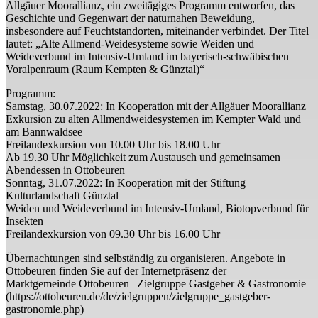
Allgäuer Moorallianz, ein zweitägiges Programm entworfen, das
Geschichte und Gegenwart der naturnahen Beweidung,
insbesondere auf Feuchtstandorten, miteinander verbindet. Der Titel
lautet: „Alte Allmend‐Weidesysteme sowie Weiden und
Weideverbund im Intensiv‐Umland im bayerisch‐schwäbischen
Voralpenraum (Raum Kempten & Günztal)“
Programm:
Samstag, 30.07.2022: In Kooperation mit der Allgäuer Moorallianz
Exkursion zu alten Allmendweidesystemen im Kempter Wald und
am Bannwaldsee
Freilandexkursion von 10.00 Uhr bis 18.00 Uhr
Ab 19.30 Uhr Möglichkeit zum Austausch und gemeinsamen
Abendessen in Ottobeuren
Sonntag, 31.07.2022: In Kooperation mit der Stiftung
Kulturlandschaft Günztal
Weiden und Weideverbund im Intensiv‐Umland, Biotopverbund für
Insekten
Freilandexkursion von 09.30 Uhr bis 16.00 Uhr
Übernachtungen sind selbständig zu organisieren. Angebote in
Ottobeuren finden Sie auf der Internetpräsenz der
Marktgemeinde Ottobeuren | Zielgruppe Gastgeber & Gastronomie
(https://ottobeuren.de/de/zielgruppen/zielgruppe_gastgeber‐
gastronomie.php)