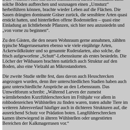
solche Böden aufbrechen und sozusagen einen „Umsturz“
herbeiführen können, brachte wieder Leben auf die Flächen. Die
Sauen drängten dominante Gräser zurück, die sensiblere Arten quasi
erstickt hatten, und hinterließen offene Bodenstellen – quasi eine
Einladung an lichtliebende Pflanzen, sich hier neu anzusiedeln und
„von vorne zu beginnen“.
Zu den Gästen, die den neuen Wohnraum gerne annahmen, zählten
typische Magerrasenarten ebenso wie viele einjährige Arten,
Ackerwildkräuter und so genannte Ruderalarten, also solche, die
frisch aufgeworfene „Schutt“-Lebensräume als erstes besiedeln. Die
Löcher der Wildsauen brachten natürlich auch Struktur auf den
Boden, also eine Vielzahl an Mikrostandorten.
Die zweite Studie stellte fest, dass davon auch Heuschrecken
angezogen wurden, denn ihre unterschiedlichen Stadien haben auch
ganz unterschiedliche Ansprüche an den Lebensraum. Das
Umweltforum schreibt: „Während Larven der zumeist
wärmliebenden Kurzfühlerschrecken im Frühjahr vor allem in
rohbodenreichen Wühlstellen zu finden waren, traten adulte Tiere im
weiteren Jahresverlauf häufiger auch in dichteren Strukturen auf, die
ausreichend Schutz vor Prädation boten. Langfühlerschrecken
kamen überwiegend in älteren Wühlstellen oder ungestörten
Bereichen der Kalkmagerrasen vor.“