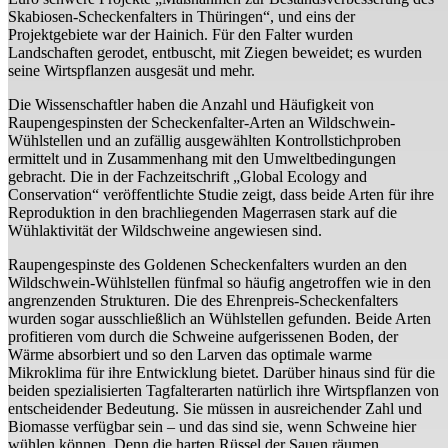
Skabiosen-Scheckenfalters in Thüringen“, und eins der
Projektgebiete war der Hainich. Für den Falter wurden
Landschaften gerodet, entbuscht, mit Ziegen beweidet; es wurden
seine Wirtspflanzen ausgesät und mehr.
Die Wissenschaftler haben die Anzahl und Häufigkeit von
Raupengespinsten der Scheckenfalter-Arten an Wildschwein-
Wühlstellen und an zufällig ausgewählten Kontrollstichproben
ermittelt und in Zusammenhang mit den Umweltbedingungen
gebracht. Die in der Fachzeitschrift „Global Ecology and
Conservation“ veröffentlichte Studie zeigt, dass beide Arten für ihre
Reproduktion in den brachliegenden Magerrasen stark auf die
Wühlaktivität der Wildschweine angewiesen sind.
Raupengespinste des Goldenen Scheckenfalters wurden an den
Wildschwein-Wühlstellen fünfmal so häufig angetroffen wie in den
angrenzenden Strukturen. Die des Ehrenpreis-Scheckenfalters
wurden sogar ausschließlich an Wühlstellen gefunden. Beide Arten
profitieren vom durch die Schweine aufgerissenen Boden, der
Wärme absorbiert und so den Larven das optimale warme
Mikroklima für ihre Entwicklung bietet. Darüber hinaus sind für die
beiden spezialisierten Tagfalterarten natürlich ihre Wirtspflanzen von
entscheidender Bedeutung. Sie müssen in ausreichender Zahl und
Biomasse verfügbar sein – und das sind sie, wenn Schweine hier
wühlen können. Denn die harten Rüssel der Sauen räumen