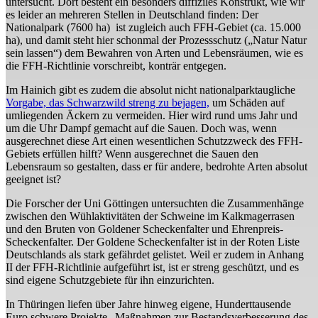
untersucht. Dort besteht ein besonders diffiziles Konstrukt, wie wir
es leider an mehreren Stellen in Deutschland finden: Der
Nationalpark (7600 ha) ist zugleich auch FFH-Gebiet (ca. 15.000
ha), und damit steht hier schonmal der Prozessschutz („Natur Natur
sein lassen“) dem Bewahren von Arten und Lebensräumen, wie es
die FFH-Richtlinie vorschreibt, konträr entgegen.
Im Hainich gibt es zudem die absolut nicht nationalparktaugliche
Vorgabe, das Schwarzwild streng zu bejagen,
um Schäden auf
umliegenden Äckern zu vermeiden. Hier wird rund ums Jahr und
um die Uhr Dampf gemacht auf die Sauen. Doch was, wenn
ausgerechnet diese Art einen wesentlichen Schutzzweck des FFH-
Gebiets erfüllen hilft? Wenn ausgerechnet die Sauen den
Lebensraum so gestalten, dass er für andere, bedrohte Arten absolut
geeignet ist?
Die Forscher der Uni Göttingen untersuchten die Zusammenhänge
zwischen den Wühlaktivitäten der Schweine im Kalkmagerrasen
und den Bruten von Goldener Scheckenfalter und Ehrenpreis-
Scheckenfalter. Der Goldene Scheckenfalter ist in der Roten Liste
Deutschlands als stark gefährdet gelistet. Weil er zudem in Anhang
II der FFH-Richtlinie aufgeführt ist, ist er streng geschützt, und es
sind eigene Schutzgebiete für ihn einzurichten.
In Thüringen liefen über Jahre hinweg eigene, Hunderttausende
Euro schwere Projekte „Maßnahmen zur Bestandsverbesserung des