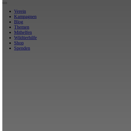
Verein
Kampagnen
Blog
Themen
Mithelfen
Wildtierhilfe
Shop
Spenden