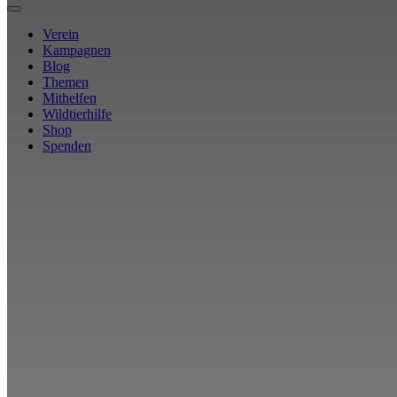
Verein
Kampagnen
Blog
Themen
Mithelfen
Wildtierhilfe
Shop
Spenden