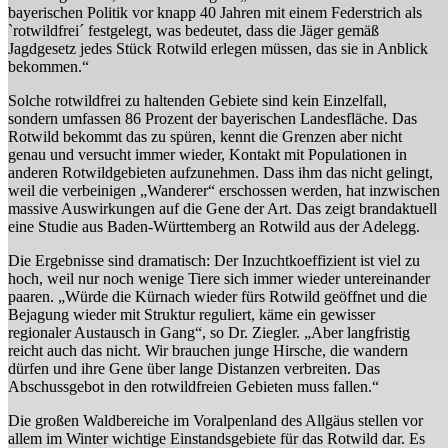
bayerischen Politik vor knapp 40 Jahren mit einem Federstrich als
`rotwildfrei´ festgelegt, was bedeutet, dass die Jäger gemäß
Jagdgesetz jedes Stück Rotwild erlegen müssen, das sie in Anblick
bekommen.“
Solche rotwildfrei zu haltenden Gebiete sind kein Einzelfall,
sondern umfassen 86 Prozent der bayerischen Landesfläche. Das
Rotwild bekommt das zu spüren, kennt die Grenzen aber nicht
genau und versucht immer wieder, Kontakt mit Populationen in
anderen Rotwildgebieten aufzunehmen. Dass ihm das nicht gelingt,
weil die verbeinigen „Wanderer“ erschossen werden, hat inzwischen
massive Auswirkungen auf die Gene der Art. Das zeigt brandaktuell
eine Studie aus Baden-Württemberg an Rotwild aus der Adelegg.
Die Ergebnisse sind dramatisch: Der Inzuchtkoeffizient ist viel zu
hoch, weil nur noch wenige Tiere sich immer wieder untereinander
paaren. „Würde die Kürnach wieder fürs Rotwild geöffnet und die
Bejagung wieder mit Struktur reguliert, käme ein gewisser
regionaler Austausch in Gang“, so Dr. Ziegler. „Aber langfristig
reicht auch das nicht. Wir brauchen junge Hirsche, die wandern
dürfen und ihre Gene über lange Distanzen verbreiten. Das
Abschussgebot in den rotwildfreien Gebieten muss fallen.“
Die großen Waldbereiche im Voralpenland des Allgäus stellen vor
allem im Winter wichtige Einstandsgebiete für das Rotwild dar. Es