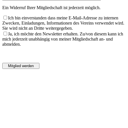
Ein Widerruf Ihrer Mitgliedschaft ist jederzeit möglich.
Ich bin einverstanden dass meine E-Mail-Adresse zu internen
Zwecken, Einladungen, Informationen des Vereins verwendet wird.
Sie wird nicht an Dritte weitergegeben.
Ja, ich möchte den Newsletter erhalten. Zu/von diesem kann ich
mich jederzeit unabhängig von meiner Mitgliedschaft an- und
abmelden.
Bitte
lasse
Bitte
dieses
lasse
Feld
dieses
leer.
Feld
leer.