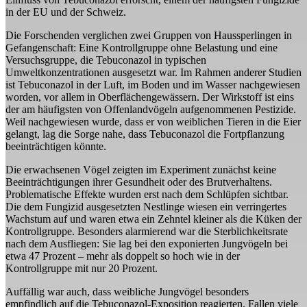
in der EU und der Schweiz.
Die Forschenden verglichen zwei Gruppen von Haussperlingen in
Gefangenschaft: Eine Kontrollgruppe ohne Belastung und eine
Versuchsgruppe, die Tebuconazol in typischen
Umweltkonzentrationen ausgesetzt war. Im Rahmen anderer Studien
ist Tebuconazol in der Luft, im Boden und im Wasser nachgewiesen
worden, vor allem in Oberflächengewässern. Der Wirkstoff ist eins
der am häufigsten von Offenlandvögeln aufgenommenen Pestizide.
Weil nachgewiesen wurde, dass er von weiblichen Tieren in die Eier
gelangt, lag die Sorge nahe, dass Tebuconazol die Fortpflanzung
beeinträchtigen könnte.
Die erwachsenen Vögel zeigten im Experiment zunächst keine
Beeinträchtigungen ihrer Gesundheit oder des Brutverhaltens.
Problematische Effekte wurden erst nach dem Schlüpfen sichtbar.
Die dem Fungizid ausgesetzten Nestlinge wiesen ein verringertes
Wachstum auf und waren etwa ein Zehntel kleiner als die Küken der
Kontrollgruppe. Besonders alarmierend war die Sterblichkeitsrate
nach dem Ausfliegen: Sie lag bei den exponierten Jungvögeln bei
etwa 47 Prozent – mehr als doppelt so hoch wie in der
Kontrollgruppe mit nur 20 Prozent.
Auffällig war auch, dass weibliche Jungvögel besonders
empfindlich auf die Tebuconazol-Exposition reagierten. Fallen viele