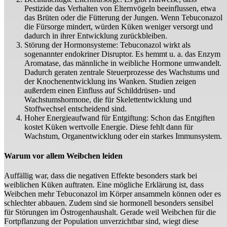
Pestizide das Verhalten von Elternvögeln beeinflussen, etwa
das Brüten oder die Fütterung der Jungen. Wenn Tebuconazol
die Fürsorge mindert, würden Küken weniger versorgt und
dadurch in ihrer Entwicklung zurückbleiben.
Störung der Hormonsysteme: Tebuconazol wirkt als
sogenannter endokriner Disruptor. Es hemmt u. a. das Enzym
Aromatase, das männliche in weibliche Hormone umwandelt.
Dadurch geraten zentrale Steuerprozesse des Wachstums und
der Knochenentwicklung ins Wanken. Studien zeigen
außerdem einen Einfluss auf Schilddrüsen- und
Wachstumshormone, die für Skelettentwicklung und
Stoffwechsel entscheidend sind.
Hoher Energieaufwand für Entgiftung: Schon das Entgiften
kostet Küken wertvolle Energie. Diese fehlt dann für
Wachstum, Organentwicklung oder ein starkes Immunsystem.
Warum vor allem Weibchen leiden
Auffällig war, dass die negativen Effekte besonders stark bei
weiblichen Küken auftraten. Eine mögliche Erklärung ist, dass
Weibchen mehr Tebuconazol im Körper ansammeln können oder es
schlechter abbauen. Zudem sind sie hormonell besonders sensibel
für Störungen im Östrogenhaushalt. Gerade weil Weibchen für die
Fortpflanzung der Population unverzichtbar sind, wiegt diese