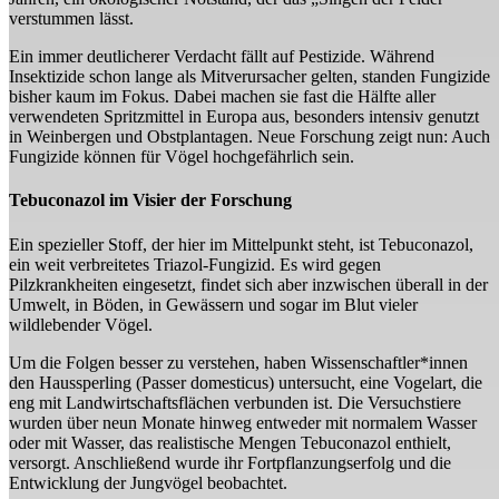
verstummen lässt.
Ein immer deutlicherer Verdacht fällt auf Pestizide. Während
Insektizide schon lange als Mitverursacher gelten, standen Fungizide
bisher kaum im Fokus. Dabei machen sie fast die Hälfte aller
verwendeten Spritzmittel in Europa aus, besonders intensiv genutzt
in Weinbergen und Obstplantagen. Neue Forschung zeigt nun: Auch
Fungizide können für Vögel hochgefährlich sein.
Tebuconazol im Visier der Forschung
Ein spezieller Stoff, der hier im Mittelpunkt steht, ist Tebuconazol,
ein weit verbreitetes Triazol-Fungizid. Es wird gegen
Pilzkrankheiten eingesetzt, findet sich aber inzwischen überall in der
Umwelt, in Böden, in Gewässern und sogar im Blut vieler
wildlebender Vögel.
Um die Folgen besser zu verstehen, haben Wissenschaftler*innen
den Haussperling (Passer domesticus) untersucht, eine Vogelart, die
eng mit Landwirtschaftsflächen verbunden ist. Die Versuchstiere
wurden über neun Monate hinweg entweder mit normalem Wasser
oder mit Wasser, das realistische Mengen Tebuconazol enthielt,
versorgt. Anschließend wurde ihr Fortpflanzungserfolg und die
Entwicklung der Jungvögel beobachtet.