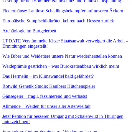
Lesetipp für den Sommer: Naturschutz und Landschaftsplanung
Fledermäuse: Lautlose Schädlingsbekämpfer auf unseren Äckern
Europäische Sumpfschildkröten kehren nach Hessen zurück
Archäologie im Bartgeierbett
UPDATE Verstümmelte Kitze: Staatsanwalt verweigert die Arbeit –
Ermittlungen eingestellt!
Wie Biber und Weidetiere unsere Natur wiederherstellen können
Weideprämie gestrichen – was Bürokratieabbau wirklich meint
Das Hermelin – im Klimawandel bald gefährdet?
Rotwild-Genetik-Studie: Kanibers Hütchenspieler
Gänsegeier – fragil, faszinierend und verhasst
Allmende – Weiden für unser aller Artenvielfalt
Jetzt Petition für besseren Umgang mit Schalenwild in Thüringen
unterzeichnen!
Vormerken: Online-Seminar zur Wiedervernässung