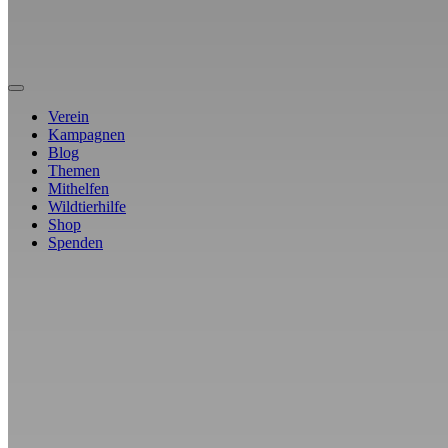
Verein
Kampagnen
Blog
Themen
Mithelfen
Wildtierhilfe
Shop
Spenden