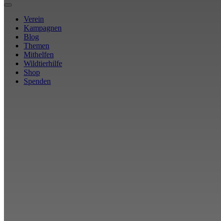
Verein
Kampagnen
Blog
Themen
Mithelfen
Wildtierhilfe
Shop
Spenden