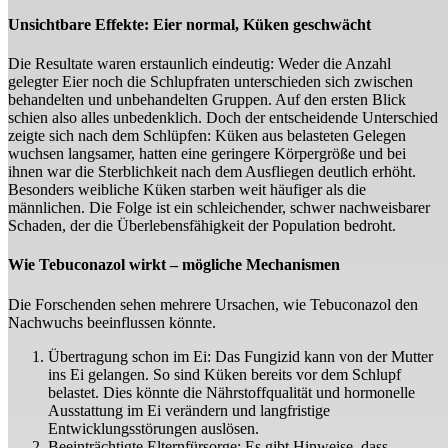
Unsichtbare Effekte: Eier normal, Küken geschwächt
Die Resultate waren erstaunlich eindeutig: Weder die Anzahl
gelegter Eier noch die Schlupfraten unterschieden sich zwischen
behandelten und unbehandelten Gruppen. Auf den ersten Blick
schien also alles unbedenklich. Doch der entscheidende Unterschied
zeigte sich nach dem Schlüpfen: Küken aus belasteten Gelegen
wuchsen langsamer, hatten eine geringere Körpergröße und bei
ihnen war die Sterblichkeit nach dem Ausfliegen deutlich erhöht.
Besonders weibliche Küken starben weit häufiger als die
männlichen. Die Folge ist ein schleichender, schwer nachweisbarer
Schaden, der die Überlebensfähigkeit der Population bedroht.
Wie Tebuconazol wirkt – mögliche Mechanismen
Die Forschenden sehen mehrere Ursachen, wie Tebuconazol den
Nachwuchs beeinflussen könnte.
Übertragung schon im Ei: Das Fungizid kann von der Mutter
ins Ei gelangen. So sind Küken bereits vor dem Schlupf
belastet. Dies könnte die Nährstoffqualität und hormonelle
Ausstattung im Ei verändern und langfristige
Entwicklungsstörungen auslösen.
Beeinträchtigte Elternfürsorge: Es gibt Hinweise, dass