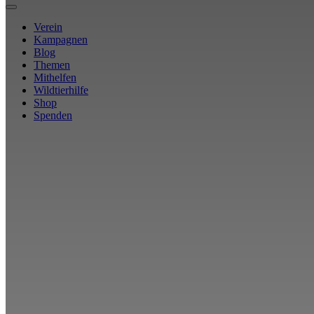
Verein
Kampagnen
Blog
Themen
Mithelfen
Wildtierhilfe
Shop
Spenden