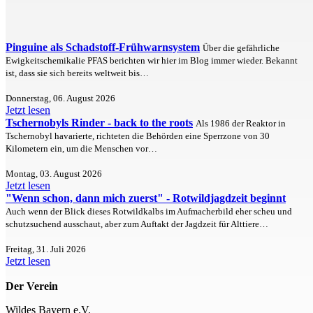
Pinguine als Schadstoff-Frühwarnsystem
Über die gefährliche
Ewigkeitschemikalie PFAS berichten wir hier im Blog immer wieder. Bekannt
ist, dass sie sich bereits weltweit bis…
Donnerstag, 06. August 2026
Jetzt lesen
Tschernobyls Rinder - back to the roots
Als 1986 der Reaktor in
Tschernobyl havarierte, richteten die Behörden eine Sperrzone von 30
Kilometern ein, um die Menschen vor…
Montag, 03. August 2026
Jetzt lesen
"Wenn schon, dann mich zuerst" - Rotwildjagdzeit beginnt
Auch wenn der Blick dieses Rotwildkalbs im Aufmacherbild eher scheu und
schutzsuchend ausschaut, aber zum Auftakt der Jagdzeit für Alttiere…
Freitag, 31. Juli 2026
Jetzt lesen
Der Verein
Wildes Bayern e.V.