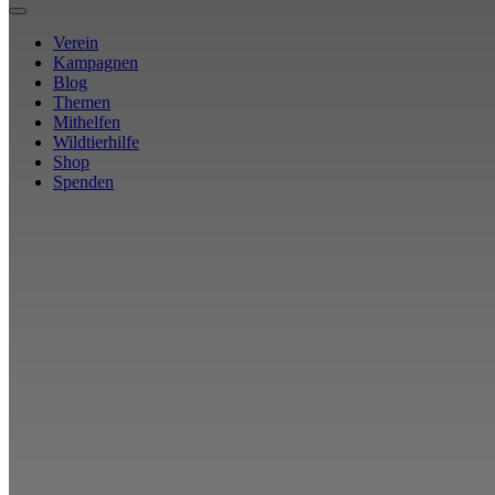
Verein
Kampagnen
Blog
Themen
Mithelfen
Wildtierhilfe
Shop
Spenden