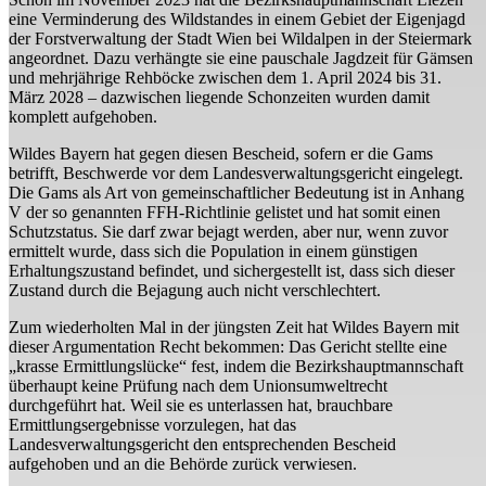
eine Verminderung des Wildstandes in einem Gebiet der Eigenjagd
der Forstverwaltung der Stadt Wien bei Wildalpen in der Steiermark
angeordnet. Dazu verhängte sie eine pauschale Jagdzeit für Gämsen
und mehrjährige Rehböcke zwischen dem 1. April 2024 bis 31.
März 2028 – dazwischen liegende Schonzeiten wurden damit
komplett aufgehoben.
Wildes Bayern hat gegen diesen Bescheid, sofern er die Gams
betrifft, Beschwerde vor dem Landesverwaltungsgericht eingelegt.
Die Gams als Art von gemeinschaftlicher Bedeutung ist in Anhang
V der so genannten FFH-Richtlinie gelistet und hat somit einen
Schutzstatus. Sie darf zwar bejagt werden, aber nur, wenn zuvor
ermittelt wurde, dass sich die Population in einem günstigen
Erhaltungszustand befindet, und sichergestellt ist, dass sich dieser
Zustand durch die Bejagung auch nicht verschlechtert.
Zum wiederholten Mal in der jüngsten Zeit hat Wildes Bayern mit
dieser Argumentation Recht bekommen: Das Gericht stellte eine
„krasse Ermittlungslücke“ fest, indem die Bezirkshauptmannschaft
überhaupt keine Prüfung nach dem Unionsumweltrecht
durchgeführt hat. Weil sie es unterlassen hat, brauchbare
Ermittlungsergebnisse vorzulegen, hat das
Landesverwaltungsgericht den entsprechenden Bescheid
aufgehoben und an die Behörde zurück verwiesen.