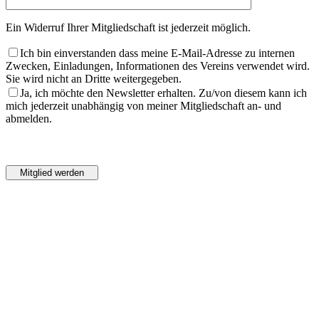
Ein Widerruf Ihrer Mitgliedschaft ist jederzeit möglich.
Ich bin einverstanden dass meine E-Mail-Adresse zu internen
Zwecken, Einladungen, Informationen des Vereins verwendet wird.
Sie wird nicht an Dritte weitergegeben.
Ja, ich möchte den Newsletter erhalten. Zu/von diesem kann ich
mich jederzeit unabhängig von meiner Mitgliedschaft an- und
abmelden.
Bitte
lasse
Bitte
dieses
lasse
Feld
dieses
leer.
Feld
leer.