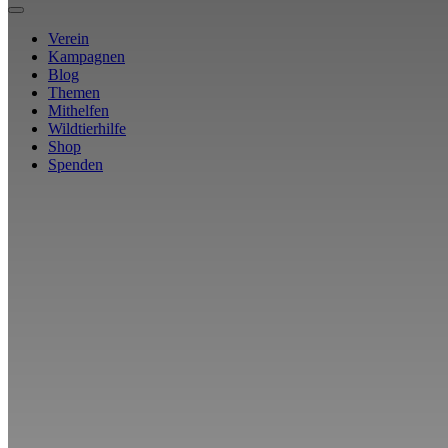
Verein
Kampagnen
Blog
Themen
Mithelfen
Wildtierhilfe
Shop
Spenden