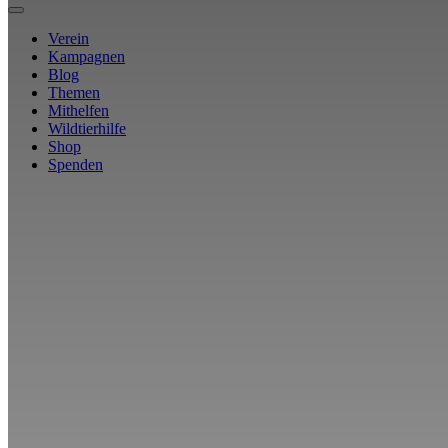
Verein
Kampagnen
Blog
Themen
Mithelfen
Wildtierhilfe
Shop
Spenden