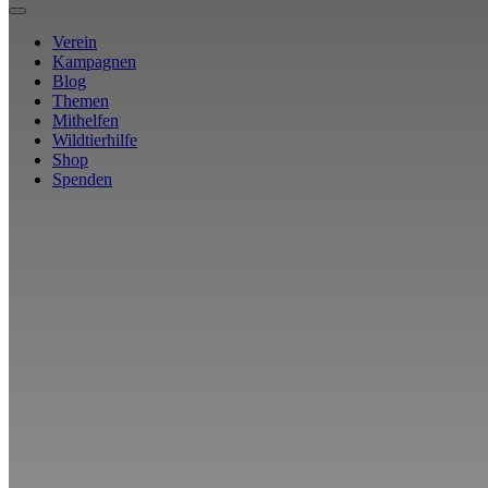
Verein
Kampagnen
Blog
Themen
Mithelfen
Wildtierhilfe
Shop
Spenden