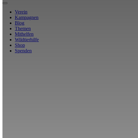
Verein
Kampagnen
Blog
Themen
Mithelfen
Wildtierhilfe
Shop
Spenden