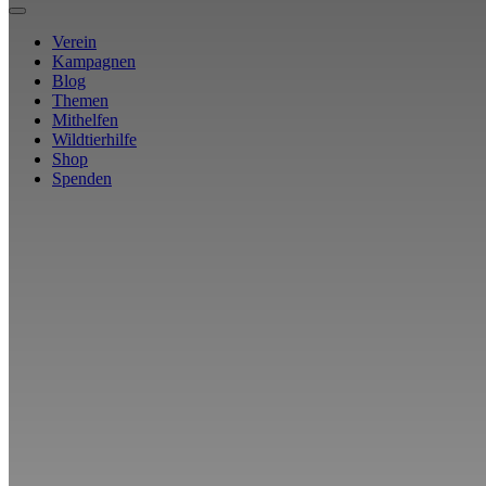
Verein
Kampagnen
Blog
Themen
Mithelfen
Wildtierhilfe
Shop
Spenden