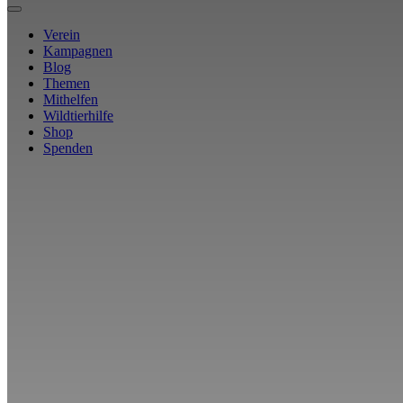
Verein
Kampagnen
Blog
Themen
Mithelfen
Wildtierhilfe
Shop
Spenden