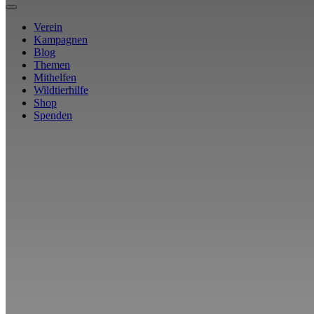
Verein
Kampagnen
Blog
Themen
Mithelfen
Wildtierhilfe
Shop
Spenden