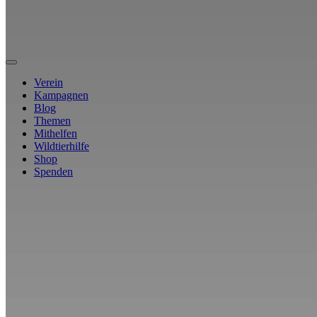
Verein
Kampagnen
Blog
Themen
Mithelfen
Wildtierhilfe
Shop
Spenden