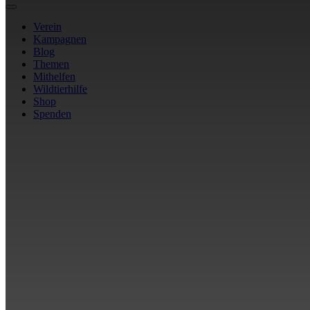
Verein
Kampagnen
Blog
Themen
Mithelfen
Wildtierhilfe
Shop
Spenden