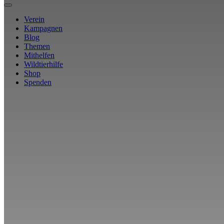
Verein
Kampagnen
Blog
Themen
Mithelfen
Wildtierhilfe
Shop
Spenden