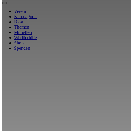
Verein
Kampagnen
Blog
Themen
Mithelfen
Wildtierhilfe
Shop
Spenden