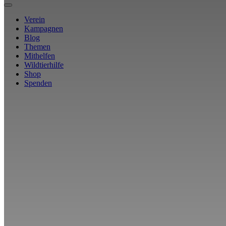
Verein
Kampagnen
Blog
Themen
Mithelfen
Wildtierhilfe
Shop
Spenden