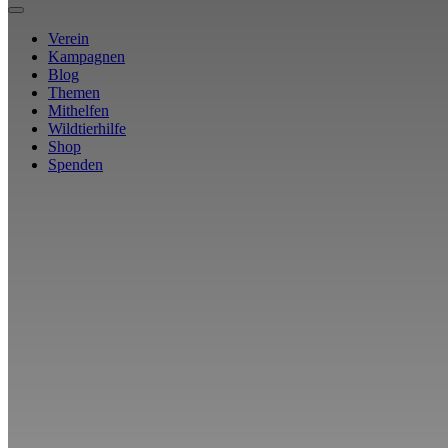
Verein
Kampagnen
Blog
Themen
Mithelfen
Wildtierhilfe
Shop
Spenden