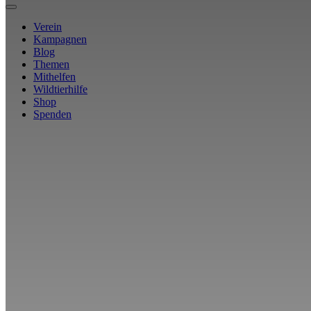
Verein
Kampagnen
Blog
Themen
Mithelfen
Wildtierhilfe
Shop
Spenden