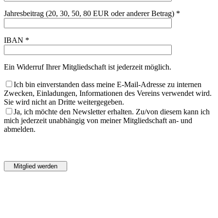
Jahresbeitrag (20, 30, 50, 80 EUR oder anderer Betrag) *
IBAN *
Ein Widerruf Ihrer Mitgliedschaft ist jederzeit möglich.
Ich bin einverstanden dass meine E-Mail-Adresse zu internen
Zwecken, Einladungen, Informationen des Vereins verwendet wird.
Sie wird nicht an Dritte weitergegeben.
Ja, ich möchte den Newsletter erhalten. Zu/von diesem kann ich
mich jederzeit unabhängig von meiner Mitgliedschaft an- und
abmelden.
Bitte
lasse
Bitte
dieses
lasse
Feld
dieses
leer.
Feld
leer.