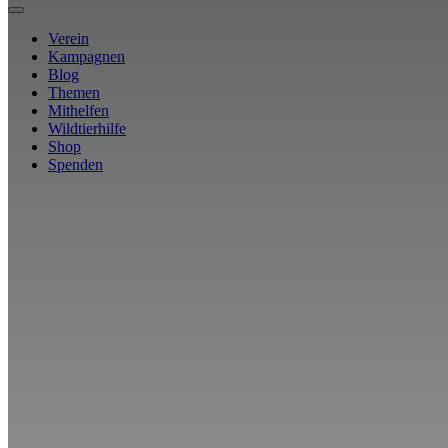
Verein
Kampagnen
Blog
Themen
Mithelfen
Wildtierhilfe
Shop
Spenden