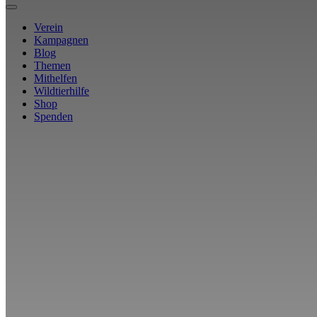
Verein
Kampagnen
Blog
Themen
Mithelfen
Wildtierhilfe
Shop
Spenden