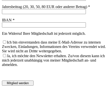
Jahresbeitrag (20, 30, 50, 80 EUR oder anderer Betrag) *
IBAN *
Ein Widerruf Ihrer Mitgliedschaft ist jederzeit möglich.
Ich bin einverstanden dass meine E-Mail-Adresse zu internen
Zwecken, Einladungen, Informationen des Vereins verwendet wird.
Sie wird nicht an Dritte weitergegeben.
Ja, ich möchte den Newsletter erhalten. Zu/von diesem kann ich
mich jederzeit unabhängig von meiner Mitgliedschaft an- und
abmelden.
Bitte
lasse
Bitte
dieses
lasse
Feld
dieses
leer.
Feld
leer.