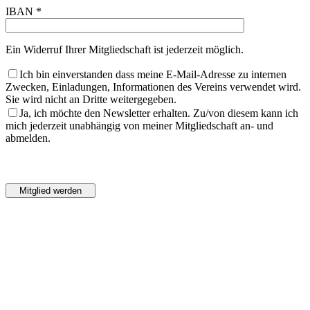
IBAN *
Ein Widerruf Ihrer Mitgliedschaft ist jederzeit möglich.
Ich bin einverstanden dass meine E-Mail-Adresse zu internen
Zwecken, Einladungen, Informationen des Vereins verwendet wird.
Sie wird nicht an Dritte weitergegeben.
Ja, ich möchte den Newsletter erhalten. Zu/von diesem kann ich
mich jederzeit unabhängig von meiner Mitgliedschaft an- und
abmelden.
Bitte
lasse
Bitte
dieses
lasse
Feld
dieses
leer.
Feld
leer.