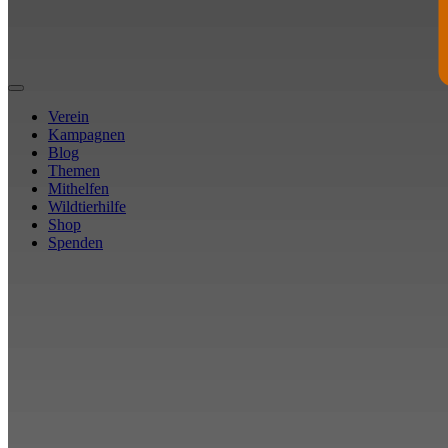
Verein
Kampagnen
Blog
Themen
Mithelfen
Wildtierhilfe
Shop
Spenden