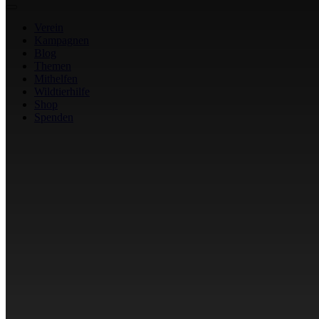
Verein
Kampagnen
Blog
Themen
Mithelfen
Wildtierhilfe
Shop
Spenden