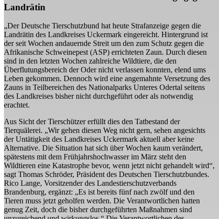
Landrätin
„Der Deutsche Tierschutzbund hat heute Strafanzeige gegen die
Landrätin des Landkreises Uckermark eingereicht. Hintergrund ist
der seit Wochen andauernde Streit um den zum Schutz gegen die
Afrikanische Schweinepest (ASP) errichteten Zaun. Durch diesen
sind in den letzten Wochen zahlreiche Wildtiere, die den
Überflutungsbereich der Oder nicht verlassen konnten, elend ums
Leben gekommen. Dennoch wird eine angemahnte Versetzung des
Zauns in Teilbereichen des Nationalparks Unteres Odertal seitens
des Landkreises bisher nicht durchgeführt oder als notwendig
erachtet.
Aus Sicht der Tierschützer erfüllt dies den Tatbestand der
Tierquälerei. „Wir gehen diesen Weg nicht gern, sehen angesichts
der Untätigkeit des Landkreises Uckermark aktuell aber keine
Alternative. Die Situation hat sich über Wochen kaum verändert,
spätestens mit dem Frühjahrshochwasser im März steht den
Wildtieren eine Katastrophe bevor, wenn jetzt nicht gehandelt wird“,
sagt Thomas Schröder, Präsident des Deutschen Tierschutzbundes.
Rico Lange, Vorsitzender des Landestierschutzverbands
Brandenburg, ergänzt: „Es ist bereits fünf nach zwölf und den
Tieren muss jetzt geholfen werden. Die Verantwortlichen hatten
genug Zeit, doch die bisher durchgeführten Maßnahmen sind
unzureichend und wirkungslos.“ Die Verantwortlichen des