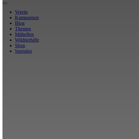
Verein
Kampagnen
Blog
Themen
Mithelfen
Wildtierhilfe
Shop
Spenden