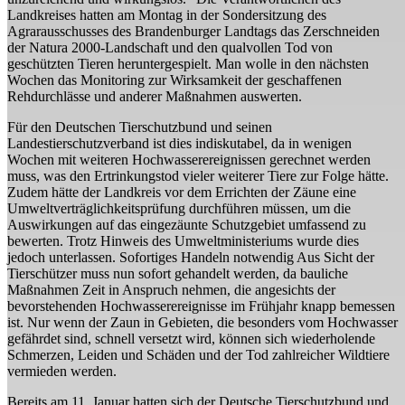
Landkreises hatten am Montag in der Sondersitzung des
Agrarausschusses des Brandenburger Landtags das Zerschneiden
der Natura 2000-Landschaft und den qualvollen Tod von
geschützten Tieren heruntergespielt. Man wolle in den nächsten
Wochen das Monitoring zur Wirksamkeit der geschaffenen
Rehdurchlässe und anderer Maßnahmen auswerten.
Für den Deutschen Tierschutzbund und seinen
Landestierschutzverband ist dies indiskutabel, da in wenigen
Wochen mit weiteren Hochwasserereignissen gerechnet werden
muss, was den Ertrinkungstod vieler weiterer Tiere zur Folge hätte.
Zudem hätte der Landkreis vor dem Errichten der Zäune eine
Umweltverträglichkeitsprüfung durchführen müssen, um die
Auswirkungen auf das eingezäunte Schutzgebiet umfassend zu
bewerten. Trotz Hinweis des Umweltministeriums wurde dies
jedoch unterlassen. Sofortiges Handeln notwendig Aus Sicht der
Tierschützer muss nun sofort gehandelt werden, da bauliche
Maßnahmen Zeit in Anspruch nehmen, die angesichts der
bevorstehenden Hochwasserereignisse im Frühjahr knapp bemessen
ist. Nur wenn der Zaun in Gebieten, die besonders vom Hochwasser
gefährdet sind, schnell versetzt wird, können sich wiederholende
Schmerzen, Leiden und Schäden und der Tod zahlreicher Wildtiere
vermieden werden.
Bereits am 11. Januar hatten sich der Deutsche Tierschutzbund und