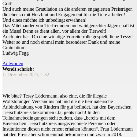
Gott!
Und auch meine Gratulation an die anderen engagierten Preisträger,
die ebenso mit Herzblut und Engagement für die Tiere arbeiten!
Und eines möchte ich unbedingt erwähnen!
Das Miteinander von Tierfreunden und waidgerechter Jägerschaft ist
ein Muss! Denn es dient allen, vor allem der Tierwelt!
Auch hier hast Du eine wichtige Vorreiterrolle gespielt, liebe Tessy!
Weiter so und noch einmal mein besonderer Dank und meine
Gratulation!
Ludwig Fegg
Antworten
Wendt schrieb:
1. Dezember 2025, 1:32
Wie bitte? Tessy Lödermann, also eine, die für illegale
Wolfstötungen Verständnis hat und die die tierquälerische
Anbindehaltung von Rindern für gut befindet, hat den Bayerischen
Tierschutzpreis bekommen? Ja, gehts noch! In den
Teilnahmebedingungen steht zudem, dass „bereits mit dem
Bayerischen Tierschutzpreis ausgezeichnete Personen oder
Institutionen diesen nicht erneut erhalten können“. Frau Lödermann
hat den Preis aber schon einmal bekommen und zwar in 2018.