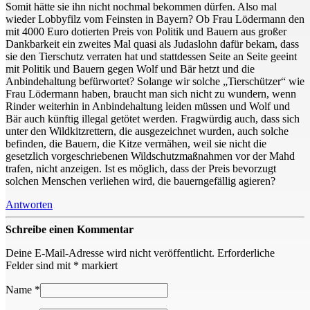
Somit hätte sie ihn nicht nochmal bekommen dürfen. Also mal
wieder Lobbyfilz vom Feinsten in Bayern? Ob Frau Lödermann den
mit 4000 Euro dotierten Preis von Politik und Bauern aus großer
Dankbarkeit ein zweites Mal quasi als Judaslohn dafür bekam, dass
sie den Tierschutz verraten hat und stattdessen Seite an Seite geeint
mit Politik und Bauern gegen Wolf und Bär hetzt und die
Anbindehaltung befürwortet? Solange wir solche „Tierschützer“ wie
Frau Lödermann haben, braucht man sich nicht zu wundern, wenn
Rinder weiterhin in Anbindehaltung leiden müssen und Wolf und
Bär auch künftig illegal getötet werden. Fragwürdig auch, dass sich
unter den Wildkitzrettern, die ausgezeichnet wurden, auch solche
befinden, die Bauern, die Kitze vermähen, weil sie nicht die
gesetzlich vorgeschriebenen Wildschutzmaßnahmen vor der Mahd
trafen, nicht anzeigen. Ist es möglich, dass der Preis bevorzugt
solchen Menschen verliehen wird, die bauerngefällig agieren?
Antworten
Schreibe einen Kommentar
Deine E-Mail-Adresse wird nicht veröffentlicht.
Erforderliche
Felder sind mit
*
markiert
Name
*