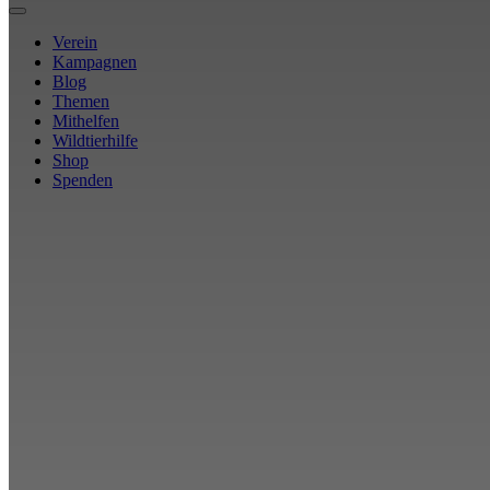
Verein
Kampagnen
Blog
Themen
Mithelfen
Wildtierhilfe
Shop
Spenden