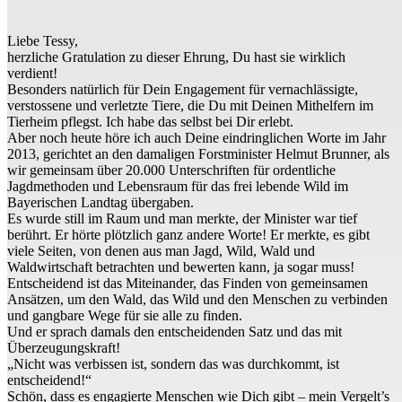
Liebe Tessy,
herzliche Gratulation zu dieser Ehrung, Du hast sie wirklich
verdient!
Besonders natürlich für Dein Engagement für vernachlässigte,
verstossene und verletzte Tiere, die Du mit Deinen Mithelfern im
Tierheim pflegst. Ich habe das selbst bei Dir erlebt.
Aber noch heute höre ich auch Deine eindringlichen Worte im Jahr
2013, gerichtet an den damaligen Forstminister Helmut Brunner, als
wir gemeinsam über 20.000 Unterschriften für ordentliche
Jagdmethoden und Lebensraum für das frei lebende Wild im
Bayerischen Landtag übergaben.
Es wurde still im Raum und man merkte, der Minister war tief
berührt. Er hörte plötzlich ganz andere Worte! Er merkte, es gibt
viele Seiten, von denen aus man Jagd, Wild, Wald und
Waldwirtschaft betrachten und bewerten kann, ja sogar muss!
Entscheidend ist das Miteinander, das Finden von gemeinsamen
Ansätzen, um den Wald, das Wild und den Menschen zu verbinden
und gangbare Wege für sie alle zu finden.
Und er sprach damals den entscheidenden Satz und das mit
Überzeugungskraft!
„Nicht was verbissen ist, sondern das was durchkommt, ist
entscheidend!“
Schön, dass es engagierte Menschen wie Dich gibt – mein Vergelt’s