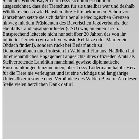
Sicht des Wilden Bayern hat Tessy sich immer dadurch
ausgezeichnet, dass der Tierschutz für sie unteilbar war und deshalb
Wildtiere ebenso wie Haustiere ihre Hilfe bekommen. Schon vor
Jahrzehnten setzte sie sich dafür über alle ideologischen Grenzen
hinweg mit dem Präsidenten des Bayerischen Jagdverbands, der
ebenfalls Landtagsabgeordneter (CSU) war, an einen Tisch.
Entsprechend leitet sie nicht nur seit über 20 Jahren das von ihr
initiierte Tierheim (wo auch verwaiste Rehkitze oder Marder ein
Obdach finden!), sondern rückt bei Bedarf auch zu
Demonstrationen und Protesten in Wald und Flur aus. Natürlich hat
ihr ehrenamtliches Engagement angesichts ihres offiziellen Amts als
Stellvertretende Landrätin manchmal gewisse diplomatische
Einschränkungen hinzunehmen, aber Tessy Lödermann hat ihr Herz
für die Tiere nie verleugnet und ist eine wichtige und langjährige
Unterstützerin sowie enge Verbündete des Wilden Bayern. An dieser
Stelle vielen herzlichen Dank dafür!