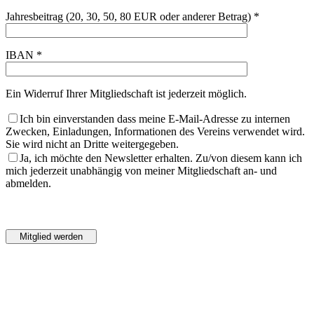
Jahresbeitrag (20, 30, 50, 80 EUR oder anderer Betrag) *
IBAN *
Ein Widerruf Ihrer Mitgliedschaft ist jederzeit möglich.
Ich bin einverstanden dass meine E-Mail-Adresse zu internen
Zwecken, Einladungen, Informationen des Vereins verwendet wird.
Sie wird nicht an Dritte weitergegeben.
Ja, ich möchte den Newsletter erhalten. Zu/von diesem kann ich
mich jederzeit unabhängig von meiner Mitgliedschaft an- und
abmelden.
Bitte
lasse
Bitte
dieses
lasse
Feld
dieses
leer.
Feld
leer.