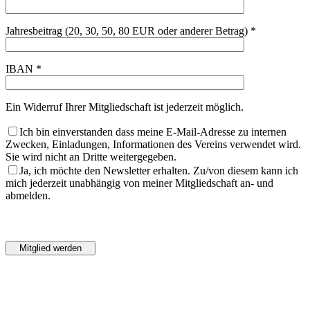
Jahresbeitrag (20, 30, 50, 80 EUR oder anderer Betrag) *
IBAN *
Ein Widerruf Ihrer Mitgliedschaft ist jederzeit möglich.
Ich bin einverstanden dass meine E-Mail-Adresse zu internen
Zwecken, Einladungen, Informationen des Vereins verwendet wird.
Sie wird nicht an Dritte weitergegeben.
Ja, ich möchte den Newsletter erhalten. Zu/von diesem kann ich
mich jederzeit unabhängig von meiner Mitgliedschaft an- und
abmelden.
Bitte
lasse
Bitte
dieses
lasse
Feld
dieses
leer.
Feld
leer.