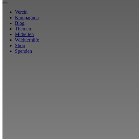
Verein
Kampagnen
Blog
Themen
Mithelfen
Wildtierhilfe
Shop
Spenden