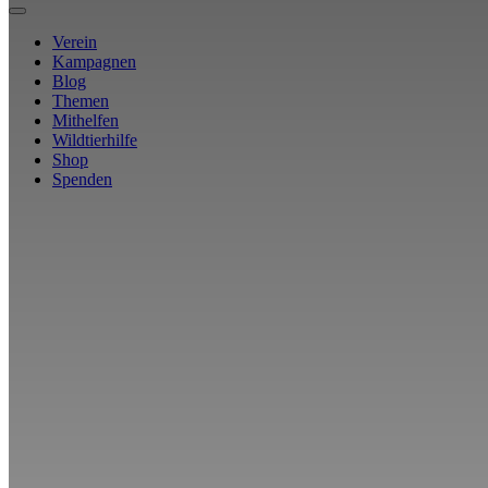
Verein
Kampagnen
Blog
Themen
Mithelfen
Wildtierhilfe
Shop
Spenden