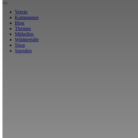
Verein
Kampagnen
Blog
Themen
Mithelfen
Wildtierhilfe
Shop
Spenden