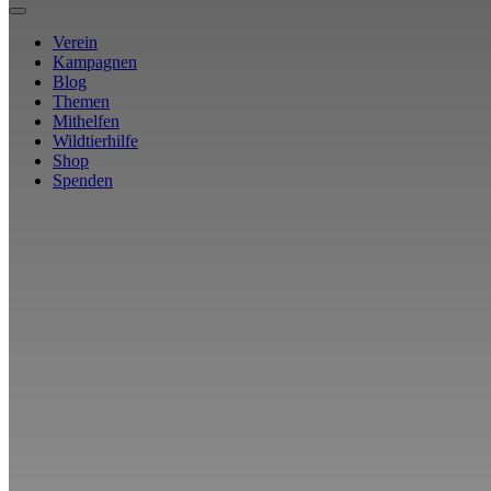
Verein
Kampagnen
Blog
Themen
Mithelfen
Wildtierhilfe
Shop
Spenden