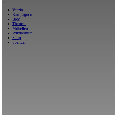
Verein
Kampagnen
Blog
Themen
Mithelfen
Wildtierhilfe
Shop
Spenden